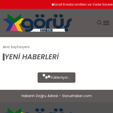
Esnaf Kredisi Limitleri ve Vade Süreleri 
EĞITIM
Ana Sayfa
yeni
YENI HABERLERI
EKONOMI
GÜNDEM
Yükleniyor...
MAGAZIN
Haberin Doğru Adresi - Gorushaber.com
SAĞLIK
SPOR