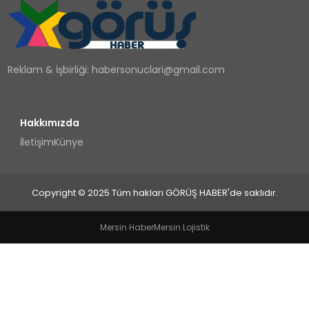
TEKNOLOJI
YAŞAM
Reklam & İşbirliği:
habersonuclari@gmail.com
Hakkımızda
İletişim
Künye
Copyright © 2025 Tüm hakları GÖRÜŞ HABER'de saklıdır.
Mersin Haber
Mersin Lojistik