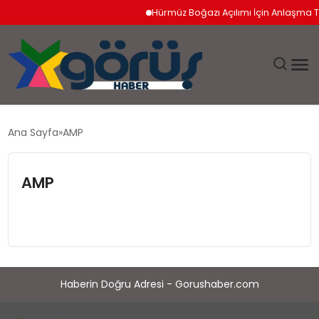
Hürmüz Boğazı Açılımı İçin Anlaşma T
EĞITIM
Ana Sayfa
AMP
EKONOMI
AMP
GÜNDEM
MAGAZIN
SAĞLIK
Haberin Doğru Adresi - Gorushaber.com
SPOR