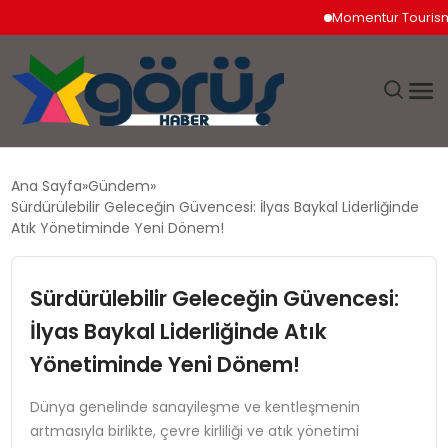
Momentur Tourism & Tr
EĞITIM
Ana Sayfa
Gündem
Sürdürülebilir Geleceğin Güvencesi: İlyas Baykal Liderliğinde
EKONOMI
Atık Yönetiminde Yeni Dönem!
GÜNDEM
Sürdürülebilir Geleceğin Güvencesi:
İlyas Baykal Liderliğinde Atık
MAGAZIN
Yönetiminde Yeni Dönem!
SAĞLIK
Dünya genelinde sanayileşme ve kentleşmenin
artmasıyla birlikte, çevre kirliliği ve atık yönetimi
SPOR