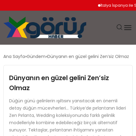
İtalya İspanya ile Sch
EĞITIM
Ana Sayfa
Gündem
Dünyanın en güzel gelini Zen’siz Olmaz
EKONOMI
Dünyanın en güzel gelini Zen’siz
GÜNDEM
Olmaz
MAGAZIN
Düğün günü gelinlerin ışıltısını yansıtacak en önemli
detay düğün mücevherleri… Türkiye’de pırlantanın lideri
Zen Pırlanta, Wedding koleksiyonunda farklı gelinlik
SAĞLIK
modelleriyle kombine edebileceğiz birçok alternatif
sunuyor. Tektaşlar, pırlantanın ihtişamını yansıtan
SPOR