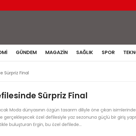
OMI
GÜNDEM
MAGAZIN
SAĞLIK
SPOR
TEKN
 Sürpriz Final
ilesinde Sürpriz Final
cak Moda dünyasının özgün tasarım diliyle öne çıkan isimlerinden
e gerçekleşecek özel defilesiyle yaz sezonuna güçlü bir giriş ya
tikle buluşturan Ergin, bu özel defilede…