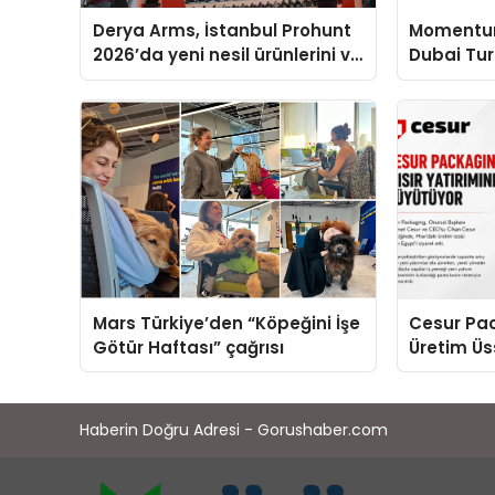
Derya Arms, İstanbul Prohunt
Momentur
2026’da yeni nesil ürünlerini ve
Dubai Tu
global marka vizyonunu
Operasyon
sergiledi
Yaratıyor
Mars Türkiye’den “Köpeğini İşe
Cesur Pac
Götür Haftası” çağrısı
Üretim Ü
Haberin Doğru Adresi - Gorushaber.com