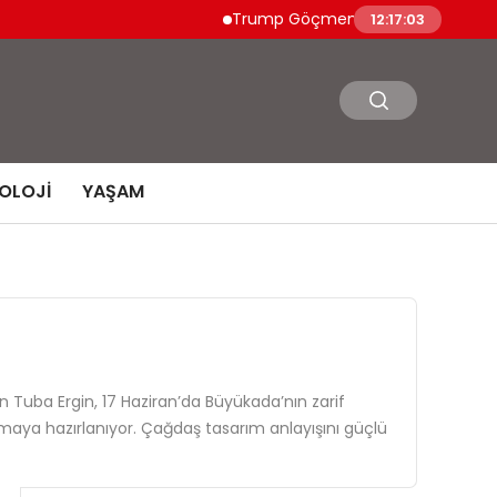
Trump Göçmen Kamyon Şoförleri Yerine Gaz
12:17:04
OLOJI
YAŞAM
 Tuba Ergin, 17 Haziran’da Büyükada’nın zarif
pmaya hazırlanıyor. Çağdaş tasarım anlayışını güçlü