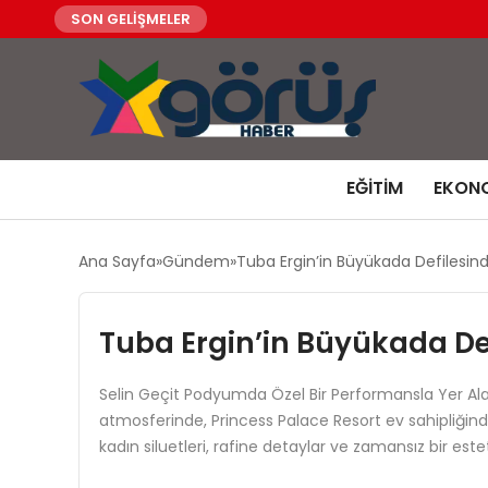
SON GELİŞMELER
EĞITIM
EKON
Ana Sayfa
Gündem
Tuba Ergin’in Büyükada Defilesinde
Tuba Ergin’in Büyükada Def
Selin Geçit Podyumda Özel Bir Performansla Yer Ala
atmosferinde, Princess Palace Resort ev sahipliğind
kadın siluetleri, rafine detaylar ve zamansız bir este