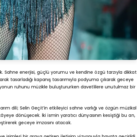
ak. Sahne enerjisi, güçlü yorumu ve kendine özgü tarzıyla dikkat
 olarak tasarladığı kapanış tasarımıyla podyuma çıkarak geceye
eksiyonun ruhunu müzikle buluştururken davetlilere unutulmaz bir
arım dili; Selin Geçit’in etkileyici sahne varlığı ve özgün müzikal
hikâyeye dönüşecek. İki ismin yaratıcı dünyasının kesiştiği bu an,
eştirerek geceye imzasını atacak.
 ve isimleri bir araya getiren iletişim vizyonuyla hayata geçirildi.