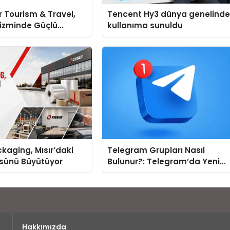
 Tourism & Travel,
Tencent Hy3 dünya genelind
rizminde Güçlü
kullanıma sunuldu
 Ağıyla Fark
kaging, Mısır’daki
Telegram Grupları Nasıl
ssünü Büyütüyor
Bulunur?: Telegram’da Yeni
İnsanlarla Tanışmanın
Topluluk Yolu
Hakkımızda