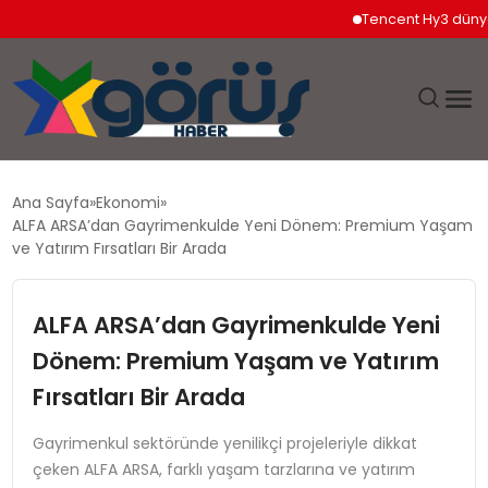
Tencent Hy3 dünya gen
EĞITIM
Ana Sayfa
Ekonomi
ALFA ARSA’dan Gayrimenkulde Yeni Dönem: Premium Yaşam
EKONOMI
ve Yatırım Fırsatları Bir Arada
GÜNDEM
ALFA ARSA’dan Gayrimenkulde Yeni
Dönem: Premium Yaşam ve Yatırım
MAGAZIN
Fırsatları Bir Arada
SAĞLIK
Gayrimenkul sektöründe yenilikçi projeleriyle dikkat
çeken ALFA ARSA, farklı yaşam tarzlarına ve yatırım
SPOR