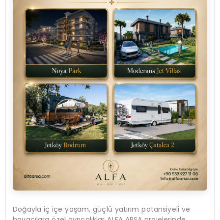
Doğayla iç içe yaşam, güçlü yatırım potansiyeli ve
havacılara özel ayrıcalıklar ALFA ARSA projelerinde