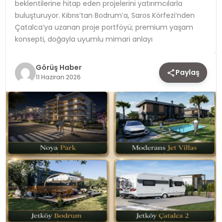
beklentilerine hitap eden projelerini yatırımcılarla
buluşturuyor. Kıbrıs’tan Bodrum’a, Saros Körfezi’nden
TEKNOLOJI
Çatalca’ya uzanan proje portföyü; premium yaşam
konsepti, doğayla uyumlu mimari anlayı
YAŞAM
Görüş Haber
Paylaş
11 Haziran 2026