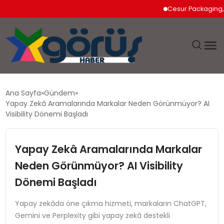
Cesur Packaging, Mısır’
EĞITIM
Ana Sayfa
Gündem
Yapay Zekâ Aramalarında Markalar Neden Görünmüyor? AI
EKONOMI
Visibility Dönemi Başladı
GÜNDEM
Yapay Zekâ Aramalarında Markalar
Neden Görünmüyor? AI Visibility
MAGAZIN
Dönemi Başladı
SAĞLIK
Yapay zekâda öne çıkma hizmeti, markaların ChatGPT,
Gemini ve Perplexity gibi yapay zekâ destekli
SPOR