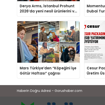
Derya Arms, İstanbul Prohunt
Momentur
2026’da yeni nesil ürünlerini ve
Dubai Tu
global marka vizyonunu
Operasyon
sergiledi
Yaratıyor
Mars Türkiye’den “Köpeğini İşe
Cesur Pac
Götür Haftası” çağrısı
Üretim Ü
Haberin Doğru Adresi - Gorushaber.com