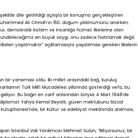
ekilde dile getirildiği açılışta bir konuşma gerçekleştiren
Muhammed Ali Cinnah’ın 150. doğum yıldönümünü anarken;
r, demokratik katılım ve insanlığa hizmet ilkelerine olan
a sunabileceğimiz en büyük saygı, onu sadece hatırlamak değil,
keleri yaşatmaktır” açıklamasıyla yaşatılması gereken ilkelerin
un bir yansıması oldu. İki millet arasındaki bağ, kuruluş
manlarının Türk Millî Mücadelesi yıllarında gösterdiği vefa, bu
geliyor. Bu bağın en zarif anlarından biriyse 4 Mart 1948’de
şair-diplomat Yahya Kemal Beyatlı, güven mektubunu bizzat
 Kütüphanesi’nde, bir kültür ve edebiyat mekânında anılması,
pan İstanbul Vali Yardımcısı Mehmet Sülün, “Biliyorsunuz, bir
 bir idealin, ortak bir aidiyet bilincinin inşa edilmesi demek.