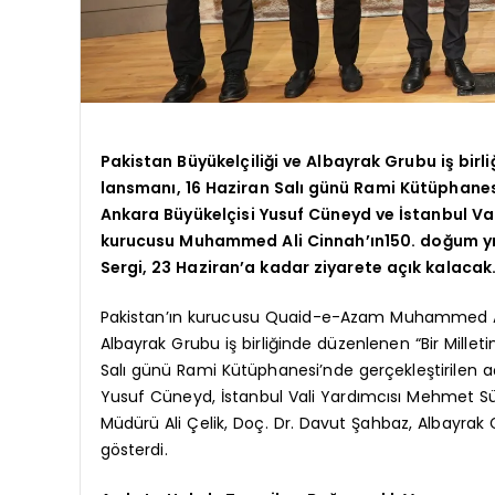
Pakistan Büyükelçiliği ve Albayrak Grubu iş birli
lansmanı, 16 Haziran Salı günü Rami Kütüphanesi’
Ankara Büyükelçisi Yusuf Cüneyd ve İstanbul Val
kurucusu Muhammed Ali Cinnah’ın150. doğum yıl
Sergi, 23 Haziran’a kadar ziyarete açık kalacak
Pakistan’ın kurucusu Quaid-e-Azam Muhammed Ali 
Albayrak Grubu iş birliğinde düzenlenen “Bir Milletin
Salı günü Rami Kütüphanesi’nde gerçekleştirilen açı
Yusuf Cüneyd, İstanbul Vali Yardımcısı Mehmet S
Müdürü Ali Çelik, Doç. Dr. Davut Şahbaz, Albayrak 
gösterdi.