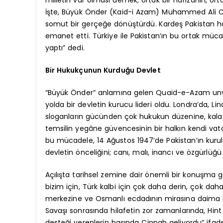
İşte, Büyük Önder (Kaid-i Azam) Muhammed Ali Cin
somut bir gerçeğe dönüştürdü. Kardeş Pakistan halkı
emanet etti. Türkiye ile Pakistan’ın bu ortak mücade
yaptı” dedi.
Bir Hukukçunun Kurduğu Devlet
“Büyük Önder” anlamına gelen Quaid-e-Azam unvan
yolda bir devletin kurucu lideri oldu. Londra’da, 
sloganların gücünden çok hukukun düzenine, kalaba
temsilin yegâne güvencesinin bir halkın kendi vat
bu mücadele, 14 Ağustos 1947’de Pakistan’ın kurulu
devletin önceliğini; canı, malı, inancı ve özgürlüğü
Açılışta tarihsel zemine dair önemli bir konuşma 
bizim için, Türk kalbi için çok daha derin, çok dah
merkezine ve Osmanlı ecdadının mirasına daima ko
Savaşı sonrasında hilafetin zor zamanlarında, Hint 
desteği verenlerin başında Cinnah geliyordu” ifad