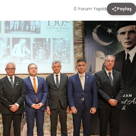
0 Yorum Yapıldı
Paylaş