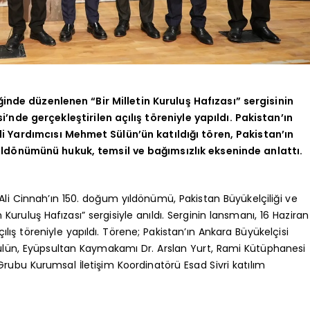
ğinde düzenlenen “Bir Milletin Kuruluş Hafızası” sergisinin
nde gerçekleştirilen açılış töreniyle yapıldı. Pakistan’ın
i Yardımcısı Mehmet Sülün’ün katıldığı tören, Pakistan’ın
dönümünü hukuk, temsil ve bağımsızlık ekseninde anlattı.
.
Cinnah’ın 150. doğum yıldönümü, Pakistan Büyükelçiliği ve
 Kuruluş Hafızası” sergisiyle anıldı. Serginin lansmanı, 16 Haziran
lış töreniyle yapıldı. Törene; Pakistan’ın Ankara Büyükelçisi
ülün, Eyüpsultan Kaymakamı Dr. Arslan Yurt, Rami Kütüphanesi
Grubu Kurumsal İletişim Koordinatörü Esad Sivri katılım