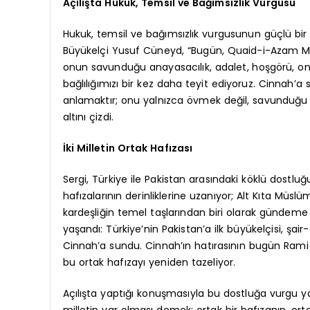
Açılışta Hukuk, Temsil ve Bağımsızlık Vurgusu
Hukuk, temsil ve bağımsızlık vurgusunun güçlü bir ş
Büyükelçi Yusuf Cüneyd, “Bugün, Quaid-i-Azam 
onun savunduğu anayasacılık, adalet, hoşgörü, onu
bağlılığımızı bir kez daha teyit ediyoruz. Cinnah’
anlamaktır; onu yalnızca övmek değil, savunduğu il
altını çizdi.
İki Milletin Ortak Hafızası
Sergi, Türkiye ile Pakistan arasındaki köklü dostluğ
hafızalarının derinliklerine uzanıyor; Alt Kıta Müslü
kardeşliğin temel taşlarından biri olarak gündeme 
yaşandı: Türkiye’nin Pakistan’a ilk büyükelçisi, 
Cinnah’a sundu. Cinnah’ın hatırasının bugün Rami
bu ortak hafızayı yeniden tazeliyor.
Açılışta yaptığı konuşmasıyla bu dostluğa vurgu ya
milletin var olması demek; ortak bir hafızanın, ortak