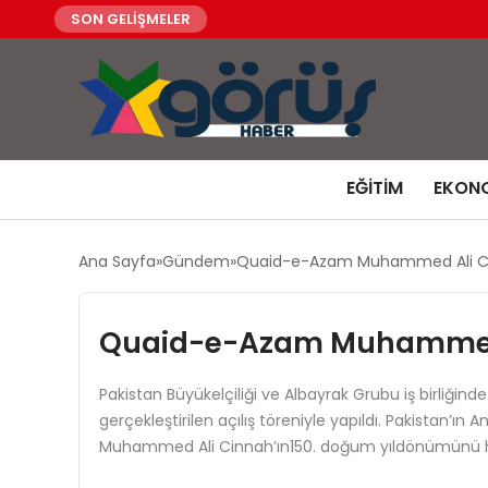
SON GELİŞMELER
EĞITIM
EKON
Ana Sayfa
Gündem
Quaid-e-Azam Muhammed Ali Cinn
Quaid-e-Azam Muhammed A
Pakistan Büyükelçiliği ve Albayrak Grubu iş birliğind
gerçekleştirilen açılış töreniyle yapıldı. Pakistan’ı
Muhammed Ali Cinnah’ın150. doğum yıldönümünü hukuk