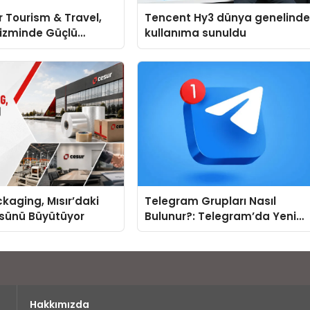
 Tourism & Travel,
Tencent Hy3 dünya genelind
rizminde Güçlü
kullanıma sunuldu
 Ağıyla Fark
kaging, Mısır’daki
Telegram Grupları Nasıl
ssünü Büyütüyor
Bulunur?: Telegram’da Yeni
İnsanlarla Tanışmanın
Topluluk Yolu
Hakkımızda