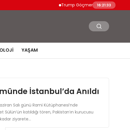
Trump Göçmen Kamyon Şoförleri Yerine 
16:21:34
OLOJI
YAŞAM
ünde İstanbul’da Anıldı
6 Haziran Salı günü Rami Kütüphanesi’nde
t Sülün’ün katıldığı tören, Pakistan’ın kurucusu
kadar ziyarete…