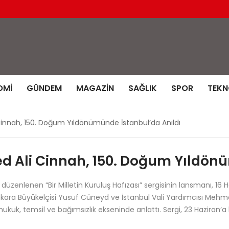
OMI
GÜNDEM
MAGAZIN
SAĞLIK
SPOR
TEKN
ah, 150. Doğum Yıldönümünde İstanbul’da Anıldı
li Cinnah, 150. Doğum Yıldönüm
e düzenlenen “Bir Milletin Kuruluş Hafızası” sergisinin lansmanı, 1
n Ankara Büyükelçisi Yusuf Cüneyd ve İstanbul Vali Yardımcısı Mehme
, temsil ve bağımsızlık ekseninde anlattı. Sergi, 23 Haziran’a 