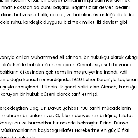
nah Pakistan’da bunu başardı. Bağımsız bir devlet idealini
nın hafızasına birlik, adalet, ve hukukun üstünlüğü ilkelerini
le ruhu, kardeşlik duygusu bizi “tek millet, iki devlet” gibi
ıyla anılan Muhammed Ali Cinnah, bir hukukçu olarak çıktığı
Lincoln’s Inn’de hukuk öğrenimi gören Cinnah, siyaseti boyunca
lıkların öfkesinden çok temsilin meşruiyetine inandı. Adil
anı olduğu kanaatine vardığında, 1940 Lahor Kararı’yla taçlanan
şuyla sonuçlandı. Ülkenin ilk genel valisi olan Cinnah, kurduğu
 koruyan bir hukuk düzeni olarak tarif etmişti.
gerçekleştiren Doç. Dr. Davut Şahbaz, “Bu tarihi mücadelenin
a mahrem bir anlamı var. O; İslam dünyasının birliğine, hilafet
ruyucu ve hürmetkar bir nazarla bakmıştır. Birinci Dünya
Müslümanlarının başlattığı Hilafet Hareketi’ne en güçlü fikri
elerinde bulundu.