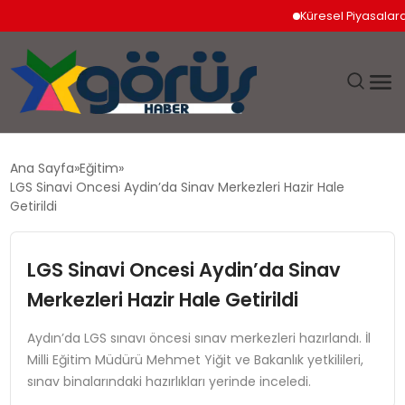
Küresel Piyasalarda Jeopo
EĞITIM
Ana Sayfa
Eğitim
LGS Sinavi Oncesi Aydin’da Sinav Merkezleri Hazir Hale
EKONOMI
Getirildi
GÜNDEM
LGS Sinavi Oncesi Aydin’da Sinav
Merkezleri Hazir Hale Getirildi
MAGAZIN
Aydın’da LGS sınavı öncesi sınav merkezleri hazırlandı. İl
SAĞLIK
Milli Eğitim Müdürü Mehmet Yiğit ve Bakanlık yetkilileri,
sınav binalarındaki hazırlıkları yerinde inceledi.
SPOR