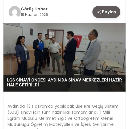
Görüş Haber
TEKNOLOJI
Paylaş
15 Haziran 2026
YAŞAM
Aydın’da, 13 Haziran’da yapılacak Liselere Geçiş Sistemi
(LGS) sınavı için tüm hazırlıklar tamamlandı. İl Milli
Eğitim Müdürü Mehmet Yiğit ve Ortaöğretim Genel
Müdürlüğü Öğretim Materyalleri ve İçerik Geliştirme