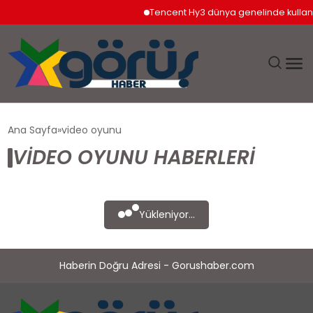
Tencent Hy3 dünya genelinde kullan
EĞITIM
Ana Sayfa
video oyunu
VIDEO OYUNU HABERLERI
EKONOMI
GÜNDEM
Yükleniyor...
MAGAZIN
Haberin Doğru Adresi - Gorushaber.com
SAĞLIK
SPOR