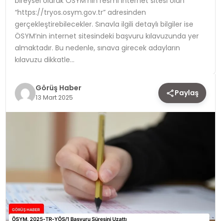
bireysel olarak ÖSYM’nin resmi internet sitesi olan
“https://tryos.osym.gov.tr” adresinden
TEKNOLOJI
gerçekleştirebilecekler. Sınavla ilgili detaylı bilgiler ise
ÖSYM’nin internet sitesindeki başvuru kılavuzunda yer
YAŞAM
almaktadır. Bu nedenle, sınava girecek adayların
kılavuzu dikkatle…
Görüş Haber
Paylaş
13 Mart 2025