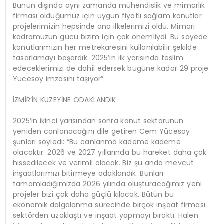
Bunun dışında aynı zamanda mühendislik ve mimarlık
firması olduğumuz için uygun fiyatlı sağlam konutlar
projelerimizin hepsinde ana ilkelerimizi oldu. Mimari
kadromuzun gücü bizim için çok önemliydi. Bu sayede
konutlarımızın her metrekaresini kullanılabilir şekilde
tasarlamayı başardık. 2025’in ilk yarısında teslim
edeceklerimizi de dahil edersek bugüne kadar 29 proje
Yücesoy imzasını taşıyor”
İZMİR’İN KUZEYİNE ODAKLANDIK
2025’in ikinci yarısından sonra konut sektörünün
yeniden canlanacağını dile getiren Cem Yücesoy
şunları söyledi: “Bu canlanma kademe kademe
olacaktır. 2026 ve 2027 yıllarında bu hareket daha çok
hissedilecek ve verimli olacak. Biz şu anda mevcut
inşaatlarımızı bitirmeye odaklandık. Bunları
tamamladığımızda 2026 yılında oluşturacağımız yeni
projeler bizi çok daha güçlü kılacak. Bütün bu
ekonomik dalgalanma sürecinde birçok inşaat firması
sektörden uzaklaştı ve inşaat yapmayı bıraktı. Halen