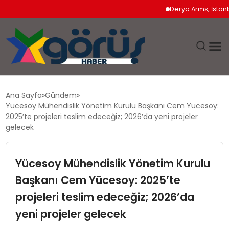
Derya Arms, İstanbul P
EĞITIM
Ana Sayfa
Gündem
Yücesoy Mühendislik Yönetim Kurulu Başkanı Cem Yücesoy:
EKONOMI
2025’te projeleri teslim edeceğiz; 2026’da yeni projeler
gelecek
GÜNDEM
Yücesoy Mühendislik Yönetim Kurulu
MAGAZIN
Başkanı Cem Yücesoy: 2025’te
projeleri teslim edeceğiz; 2026’da
SAĞLIK
yeni projeler gelecek
SPOR