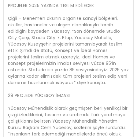
PROJELER 2025 YAZINDA TESLİM EDİLECEK
Çiğli – Menemen aksının organize sanayi bölgeleri,
okullar, hastaneler ve ulaşım olanaklarıyla tercih
edildiğini kaydeden Yücesoy, “Son dönemde Studio
City Çarşı, Studio City 7. Etap, Yücesoy Mahalle,
Yücesoy Kuzeyşehir projelerini tamamlayarak teslim
ettik. Şimdi de Statü, Konsept ve İdeal Homes
projelerini teslim etmek üzereyiz. İdeal Homes ve
Konsept projelerimizin imalat seviyesi yüzde 95’in
üstünde. Statüde ise yüzde 85 seviyesindeyiz. 2025 yaz
aylarına kadar elimizdeki tüm projeleri teslim edip yeni
döneme hazırlanmak istiyoruz” diye konuştu.
29 PROJEDE YÜCESOY İMZASI
Yücesoy Mühendislik olarak geçmişten beri yenilikçi bir
çizgi izlediklerini, tasarım ve üretimde fark yaratmaya
çalıştıklarını belirten Yücesoy Mühendislik Yönetim
Kurulu Başkanı Cem Yücesoy, sözlerini şöyle sürdürdü:
“İnsanların fark edemediği mahallelerde öncü olduk.