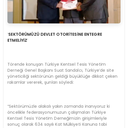
‘
SEKTÖR
Ü
M
Ü
ZÜ
DEVLET OTOR
İ
TES
İ
NE ENTEGRE
ETMEL
İ
Y
İZ
’
Törende konuşan Türkiye Kentsel Tesis Yönetim
Derneği Genel Başkanı Suat Sandalcı, Türkiye’de site
yöneticiliği sektörünün geldiği büyüklüğe dikkat çeken
rakamlar vererek, şunları söyledi:
“Sektörümüzle alakalı yakın zamanda inanıyoruz ki
öncelikle federasyonumuzun çalışmaları Türkiye
Kentsel Tesis Yönetim Derneğimizin girişimleriyle
sonuç olarak 634 sayılı Kat Mülkiyeti Kanuna tabi