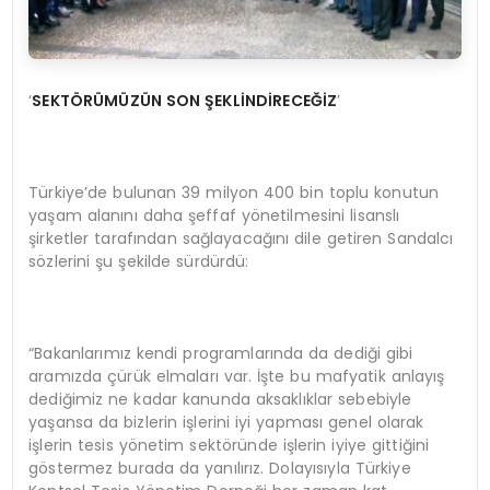
‘
SEKTÖR
Ü
M
Ü
Z
ÜN SON
Ş
EKL
İNDİRECEĞİZ
’
Türkiye’de bulunan 39 milyon 400 bin toplu konutun
yaşam alanını daha şeffaf yönetilmesini lisanslı
şirketler tarafından sağlayacağını dile getiren Sandalcı
sözlerini şu şekilde sürdürdü:
“Bakanlarımız kendi programlarında da dediği gibi
aramızda çürük elmaları var. İşte bu mafyatik anlayış
dediğimiz ne kadar kanunda aksaklıklar sebebiyle
yaşansa da bizlerin işlerini iyi yapması genel olarak
işlerin tesis yönetim sektöründe işlerin iyiye gittiğini
göstermez burada da yanılırız. Dolayısıyla Türkiye