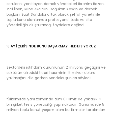
sorularını yanıtlayan dernek yöneticileri İbrahim Bozan,
İnci İlhan, Mine Akaltun, Doğukan Keskin ve dernek
başkanı Suat Sandalcı ortak olarak şeffaf yönetimle
toplu konu alanlarında profesyonel tesis ve site
yöneticiliğin oluşturacağı faydalara değindi.
‘
3 AY
İÇ
ER
İSİ
NDE BUNU BA
Ş
ARMAYI HEDEFL
İYORUZ
’
Sektördeki istihdam durumunun 2 milyonu geçtiğini ve
sektörün ülkedeki ticari hacminin 15 milyar dolara
yaklaştığını dile getiren Sandalcı şunları söyledi:
“Ülkemizde yanı zamanda tüm 81 ilimiz de yaklaşık 4
bin şirket tesis yöneticiliği yapmaktadır. Günümüzde 5
milyon toplu konut yaşam alanı bu firmalar tarafından