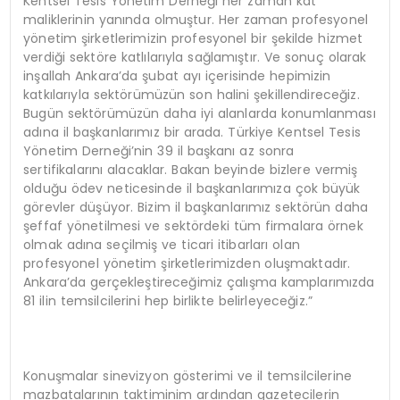
Kentsel Tesis Yönetim Derneği her zaman kat
maliklerinin yanında olmuştur. Her zaman profesyonel
yönetim şirketlerimizin profesyonel bir şekilde hizmet
verdiği sektöre katlılarıyla sağlamıştır. Ve sonuç olarak
inşallah Ankara’da şubat ayı içerisinde hepimizin
katkılarıyla sektörümüzün son halini şekillendireceğiz.
Bugün sektörümüzün daha iyi alanlarda konumlanması
adına il başkanlarımız bir arada. Türkiye Kentsel Tesis
Yönetim Derneği’nin 39 il başkanı az sonra
sertifikalarını alacaklar. Bakan beyinde bizlere vermiş
olduğu ödev neticesinde il başkanlarımıza çok büyük
görevler düşüyor. Bizim il başkanlarımız sektörün daha
şeffaf yönetilmesi ve sektördeki tüm firmalara örnek
olmak adına seçilmiş ve ticari itibarları olan
profesyonel yönetim şirketlerimizden oluşmaktadır.
Ankara’da gerçekleştireceğimiz çalışma kamplarımızda
81 ilin temsilcilerini hep birlikte belirleyeceğiz.”
Konuşmalar sinevizyon gösterimi ve il temsilcilerine
mazbatalarının taktiminim ardından gazetecilerin