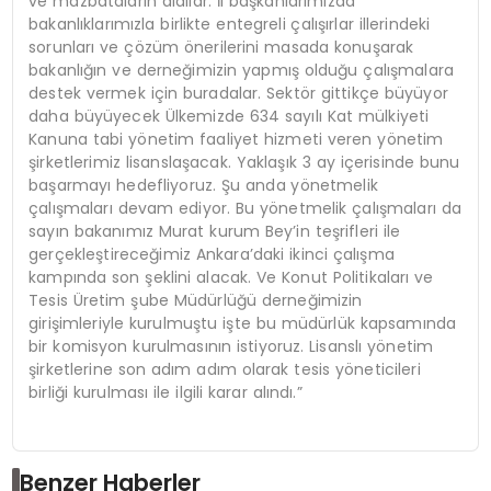
ve mazbataların aldılar. İl başkanlarımızda
bakanlıklarımızla birlikte entegreli çalışırlar illerindeki
sorunları ve çözüm önerilerini masada konuşarak
bakanlığın ve derneğimizin yapmış olduğu çalışmalara
destek vermek için buradalar. Sektör gittikçe büyüyor
daha büyüyecek Ülkemizde 634 sayılı Kat mülkiyeti
Kanuna tabi yönetim faaliyet hizmeti veren yönetim
şirketlerimiz lisanslaşacak. Yaklaşık 3 ay içerisinde bunu
başarmayı hedefliyoruz. Şu anda yönetmelik
çalışmaları devam ediyor. Bu yönetmelik çalışmaları da
sayın bakanımız Murat kurum Bey’in teşrifleri ile
gerçekleştireceğimiz Ankara’daki ikinci çalışma
kampında son şeklini alacak. Ve Konut Politikaları ve
Tesis Üretim şube Müdürlüğü derneğimizin
girişimleriyle kurulmuştu işte bu müdürlük kapsamında
bir komisyon kurulmasının istiyoruz. Lisanslı yönetim
şirketlerine son adım adım olarak tesis yöneticileri
birliği kurulması ile ilgili karar alındı.”
Benzer Haberler