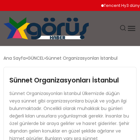
Tencent Hy3 dünya gen
EĞITIM
Ana Sayfa
GÜNCEL
Sünnet Organizasyonları İstanbul
EKONOMI
Sünnet Organizasyonları İstanbul
GÜNDEM
Sünnet Organizasyonları İstanbul Ülkemizde düğün
veya sünnet gibi organizasyonlara büyük ve yoğun ilgi
MAGAZIN
bulunmaktadır. Öncelikli olarak muhakkak bu günleri
değerli kılan unsurlara yoğunlaşmak gerekir. İnsanlar bu
SAĞLIK
özel günlerde bir araya gelirler ve hasret giderirler. Şehir
dışından gelen konuklar en güzel şekilde ağırlanır ve
SPOR
hizmet görürler. Bunların yanı sıra sünnet