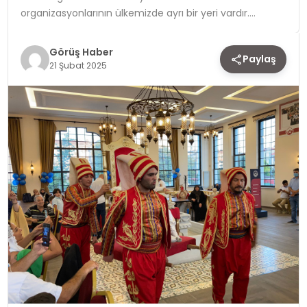
organizasyonlarının ülkemizde ayrı bir yeri vardır….
TEKNOLOJI
Görüş Haber
Paylaş
YAŞAM
21 Şubat 2025