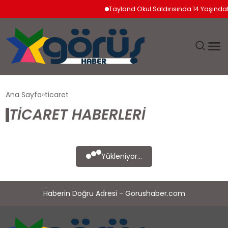
Tayland Okul Saldırısında 14 Yaşında
EĞITIM
Ana Sayfa
ticaret
TICARET HABERLERI
EKONOMI
GÜNDEM
Yükleniyor...
MAGAZIN
Haberin Doğru Adresi - Gorushaber.com
SAĞLIK
SPOR