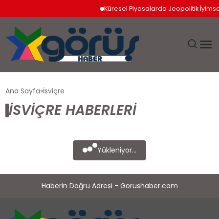
Küresel Piyasalarda Jeopolitik İyimserli
EĞITIM
Ana Sayfa
İsviçre
İSVIÇRE HABERLERI
EKONOMI
GÜNDEM
Yükleniyor...
MAGAZIN
Haberin Doğru Adresi - Gorushaber.com
SAĞLIK
SPOR