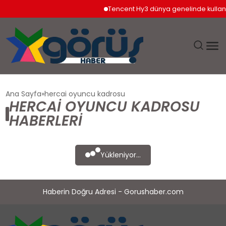
Tencent Hy3 dünya genelinde kullan
EĞITIM
Ana Sayfa
hercai oyuncu kadrosu
HERCAI OYUNCU KADROSU
EKONOMI
HABERLERI
GÜNDEM
Yükleniyor...
MAGAZIN
Haberin Doğru Adresi - Gorushaber.com
SAĞLIK
SPOR