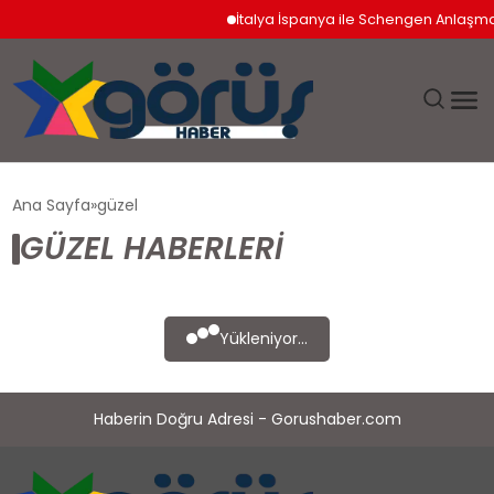
İtalya İspanya ile Schengen Anlaşması
EĞITIM
Ana Sayfa
güzel
GÜZEL HABERLERI
EKONOMI
GÜNDEM
Yükleniyor...
MAGAZIN
Haberin Doğru Adresi - Gorushaber.com
SAĞLIK
SPOR