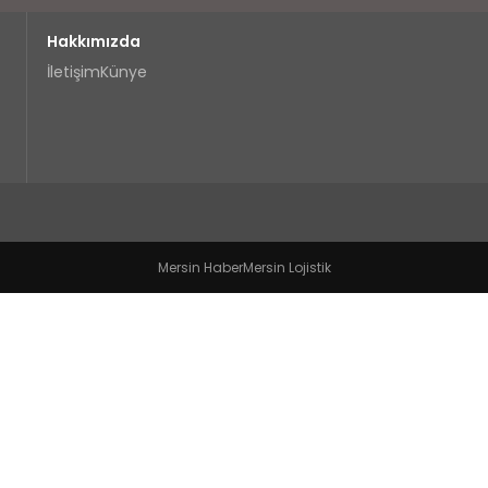
Hakkımızda
İletişim
Künye
Mersin Haber
Mersin Lojistik