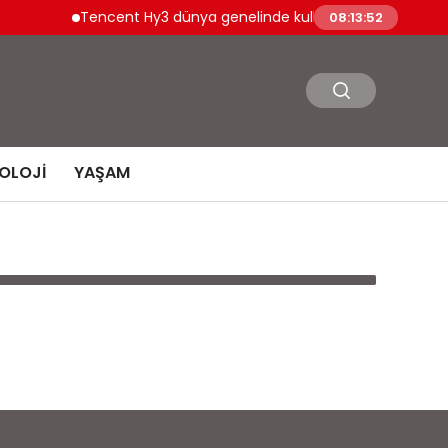
Tencent Hy3 dünya genelinde kullanıma sunuldu
08:13:52
OLOJI
YAŞAM