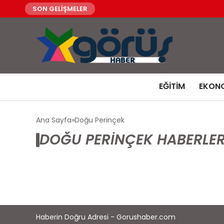
SON GELİŞMELER
EĞITIM
EKON
Ana Sayfa
Doğu Perinçek
DOĞU PERINÇEK HABERLER
Haberin Doğru Adresi - Gorushaber.com