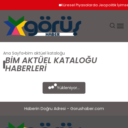
Küresel Piyasalarda Jeopolitik İyimserli
EĞITIM
Ana Sayfa
bim aktüel kataloğu
BIM AKTÜEL KATALOĞU
EKONOMI
HABERLERI
GÜNDEM
Yükleniyor...
MAGAZIN
Haberin Doğru Adresi - Gorushaber.com
SAĞLIK
SPOR