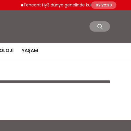
Tencent Hy3 dünya genelinde kullanıma sunuldu
02:22:30
OLOJI
YAŞAM