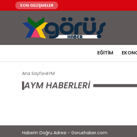
SON GELİŞMELER
EĞITIM
EKON
Ana Sayfa
AYM
AYM HABERLERI
Haberin Doğru Adresi - Gorushaber.com