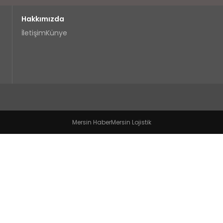
Hakkımızda
İletişim
Künye
Mersin Haber
Mersin Lojistik