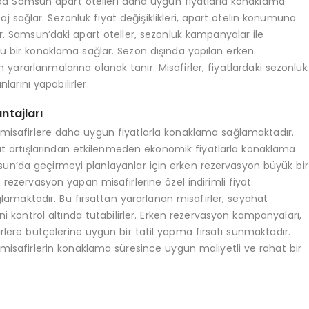
şında Samsun apart otelleri daha uygun fiyatlarla konaklama
 sağlar. Sezonluk fiyat değişiklikleri, apart otelin konumuna
ir. Samsun’daki apart oteller, sezonluk kampanyalar ile
u bir konaklama sağlar. Sezon dışında yapılan erken
 yararlanmalarına olanak tanır. Misafirler, fiyatlardaki sezonluk
arını yapabilirler.
ntajları
 misafirlere daha uygun fiyatlarla konaklama sağlamaktadır.
at artışlarından etkilenmeden ekonomik fiyatlarla konaklama
Samsun’da geçirmeyi planlayanlar için erken rezervasyon büyük bir
rezervasyon yapan misafirlerine özel indirimli fiyat
lamaktadır. Bu fırsattan yararlanan misafirler, seyahat
 kontrol altında tutabilirler. Erken rezervasyon kampanyaları,
irlere bütçelerine uygun bir tatil yapma fırsatı sunmaktadır.
misafirlerin konaklama süresince uygun maliyetli ve rahat bir