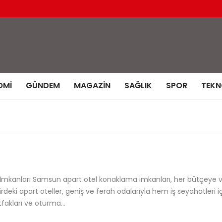
OMI
GÜNDEM
MAGAZIN
SAĞLIK
SPOR
TEKN
kanları Samsun apart otel konaklama imkanları, her bütçeye ve
irdeki apart oteller, geniş ve ferah odalarıyla hem iş seyahatleri 
utfakları ve oturma…