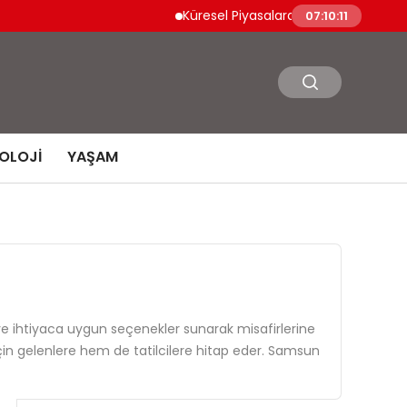
Küresel Piyasalarda Jeopolitik İyimserlik Varl
07:10:12
OLOJI
YAŞAM
 ihtiyaca uygun seçenekler sunarak misafirlerine
için gelenlere hem de tatilcilere hitap eder. Samsun