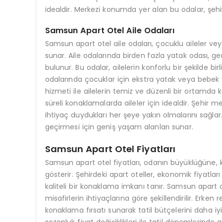
idealdir. Merkezi konumda yer alan bu odalar, şehir i
Samsun Apart Otel Aile Odaları
Samsun apart otel aile odaları, çocuklu aileler ve
sunar. Aile odalarında birden fazla yatak odası, g
bulunur. Bu odalar, ailelerin konforlu bir şekilde bir
odalarında çocuklar için ekstra yatak veya bebek 
hizmeti ile ailelerin temiz ve düzenli bir ortamda 
süreli konaklamalarda aileler için idealdir. Şehir m
ihtiyaç duydukları her şeye yakın olmalarını sağlar. 
geçirmesi için geniş yaşam alanları sunar.
Samsun Apart Otel Fiyatları
Samsun apart otel fiyatları, odanın büyüklüğüne, 
gösterir. Şehirdeki apart oteller, ekonomik fiyatla
kaliteli bir konaklama imkanı tanır. Samsun apart ot
misafirlerin ihtiyaçlarına göre şekillendirilir. Erke
konaklama fırsatı sunarak tatil bütçelerini daha iy
sezonluk fiyat değişiklikleri ile tatil dönemlerinde