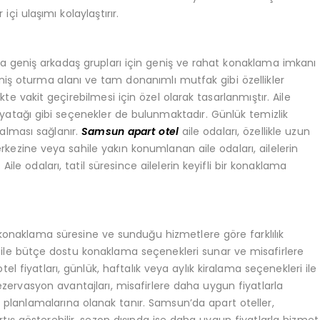
çi ulaşımı kolaylaştırır.
ya geniş arkadaş grupları için geniş ve rahat konaklama imkanı
eniş oturma alanı ve tam donanımlı mutfak gibi özellikler
likte vakit geçirebilmesi için özel olarak tasarlanmıştır. Aile
yatağı gibi seçenekler de bulunmaktadır. Günlük temizlik
kalması sağlanır.
Samsun apart otel
aile odaları, özellikle uzun
erkezine veya sahile yakın konumlanan aile odaları, ailelerin
Aile odaları, tatil süresince ailelerin keyifli bir konaklama
konaklama süresine ve sunduğu hizmetlere göre farklılık
rı ile bütçe dostu konaklama seçenekleri sunar ve misafirlere
el fiyatları, günlük, haftalık veya aylık kiralama seçenekleri ile
n rezervasyon avantajları, misafirlere daha uygun fiyatlarla
i planlamalarına olanak tanır. Samsun’da apart oteller,
 artış gösterebilir, sezon dışında ise daha uygun fiyatlarla hizmet