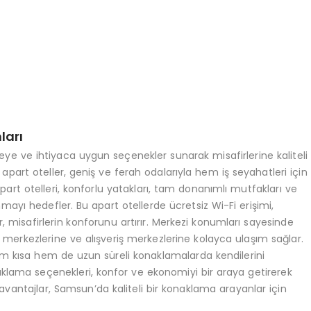
ları
e ve ihtiyaca uygun seçenekler sunarak misafirlerine kaliteli
apart oteller, geniş ve ferah odalarıyla hem iş seyahatleri için
art otelleri, konforlu yatakları, tam donanımlı mutfakları ve
mayı hedefler. Bu apart otellerde ücretsiz Wi-Fi erişimi,
r, misafirlerin konforunu artırır. Merkezi konumları sayesinde
iş merkezlerine ve alışveriş merkezlerine kolayca ulaşım sağlar.
hem kısa hem de uzun süreli konaklamalarda kendilerini
lama seçenekleri, konfor ve ekonomiyi bir araya getirerek
antajlar, Samsun’da kaliteli bir konaklama arayanlar için