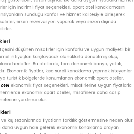
ler için indirimli fiyat seçenekleri, apart otel konaklamasını
ansiyonların sunduğu konfor ve hizmet kalitesiyle birleşerek
isafirler, erken rezervasyon yaparak veya sezon dışında
irler.
leri
esini düşünen misafirler için konforlu ve uygun maliyetli bir
emel ihtiyaçları karşılayacak olanaklarla donatılmış olup,
arını hedefler. Bu otellerde, tam donanımlı banyo, yatak,
r. Ekonomik fiyatlar, kısa süreli konaklama yapmak isteyenler
eya turistik bölgelerde konumlanan ekonomik apart oteller,
otel
ekonomik fiyat seçenekleri, misafirlerine uygun fiyatlarla
 dönemlerde ekonomik apart oteller, misafirlere daha cazip
melerine yardımcı olur.
kleri
 ve kış sezonlarında fiyatların farklılık göstermesine neden olur.
ında daha uygun hale gelerek ekonomik konaklama arayan