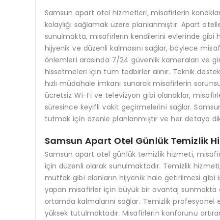
Samsun apart otel hizmetleri, misafirlerin konakla
kolaylığı sağlamak üzere planlanmıştır. Apart otell
sunulmakta, misafirlerin kendilerini evlerinde gibi
hijyenik ve düzenli kalmasını sağlar, böylece misaf
önlemleri arasında 7/24 güvenlik kameraları ve giri
hissetmeleri için tüm tedbirler alınır. Teknik deste
hızlı müdahale imkanı sunarak misafirlerin soruns
ücretsiz Wi-Fi ve televizyon gibi olanaklar, misafi
süresince keyifli vakit geçirmelerini sağlar. Sams
tutmak için özenle planlanmıştır ve her detaya dik
Samsun Apart Otel Günlük Temizlik H
Samsun apart otel günlük temizlik hizmeti, misafi
için düzenli olarak sunulmaktadır. Temizlik hizmet
mutfak gibi alanların hijyenik hale getirilmesi gibi
yapan misafirler için büyük bir avantaj sunmakta 
ortamda kalmalarını sağlar. Temizlik profesyonel e
yüksek tutulmaktadır. Misafirlerin konforunu artıra