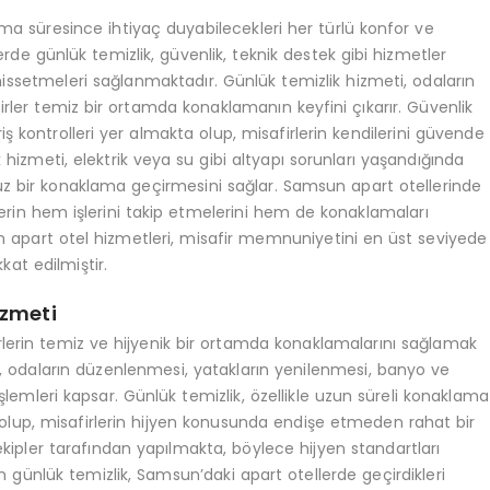
ma süresince ihtiyaç duyabilecekleri her türlü konfor ve
erde günlük temizlik, güvenlik, teknik destek gibi hizmetler
 hissetmeleri sağlanmaktadır. Günlük temizlik hizmeti, odaların
irler temiz bir ortamda konaklamanın keyfini çıkarır. Güvenlik
ş kontrolleri yer almakta olup, misafirlerin kendilerini güvende
k hizmeti, elektrik veya su gibi altyapı sorunları yaşandığında
uz bir konaklama geçirmesini sağlar. Samsun apart otellerinde
rlerin hem işlerini takip etmelerini hem de konaklamaları
un apart otel hizmetleri, misafir memnuniyetini en üst seviyede
kat edilmiştir.
izmeti
rlerin temiz ve hijyenik bir ortamda konaklamalarını sağlamak
i, odaların düzenlenmesi, yatakların yenilenmesi, banyo ve
 işlemleri kapsar. Günlük temizlik, özellikle uzun süreli konaklama
olup, misafirlerin hijyen konusunda endişe etmeden rahat bir
kipler tarafından yapılmakta, böylece hijyen standartları
n günlük temizlik, Samsun’daki apart otellerde geçirdikleri