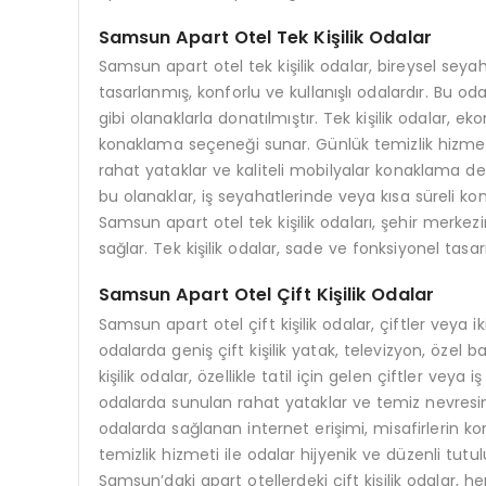
Samsun Apart Otel Tek Kişilik Odalar
Samsun apart otel tek kişilik odalar, bireysel seyah
tasarlanmış, konforlu ve kullanışlı odalardır. Bu od
gibi olanaklarla donatılmıştır. Tek kişilik odalar, e
konaklama seçeneği sunar. Günlük temizlik hizmeti,
rahat yataklar ve kaliteli mobilyalar konaklama den
bu olanaklar, iş seyahatlerinde veya kısa süreli k
Samsun apart otel tek kişilik odaları, şehir merke
sağlar. Tek kişilik odalar, sade ve fonksiyonel tasa
Samsun Apart Otel Çift Kişilik Odalar
Samsun apart otel çift kişilik odalar, çiftler veya i
odalarda geniş çift kişilik yatak, televizyon, özel
kişilik odalar, özellikle tatil için gelen çiftler veya 
odalarda sunulan rahat yataklar ve temiz nevresiml
odalarda sağlanan internet erişimi, misafirlerin k
temizlik hizmeti ile odalar hijyenik ve düzenli tutul
Samsun’daki apart otellerdeki çift kişilik odalar,