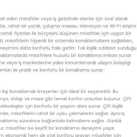
at eden misafirler veya iş gezisinde olanlar için özel olarak
alar, rahat bir yatak, çalışma masası, televizyon ve Wi-Fi erişimi
konomik fiyatları ile bütçesini düşünen misafirler için uygun bir
 misafirlerin hijyenik bir ortamda konaklamalarını sağlarken,
eyimini daha konforlu hale getirir. Tek kişilik odaların sunduğu
onaklamalarda misafirlere huzurlu bir konaklama imkanı sunar.
zine veya iş merkezlerine yakın konumlanarak ulaşım kolaylığı
rımları ile pratik ve konforlu bir konaklama sunar.
ki kişi konaklamak isteyenler için ideal bir seçenektir. Bu
 banyo, dolap ve masa gibi temel konfor unsurları bulunur. Çift
iş arkadaşları için konforlu bir yaşam alanı sunar. Çift kişilik
er, misafirlerin rahat bir uyku çekmelerini sağlar. Ayrıca,
onaklama süresince bağlantıda kalmalarını sağlar. Günlük
ur, misafirler ise keyifli bir konaklama deneyimi yaşar.
 hem ekonomik hem de otel konforu arayan misafirler için