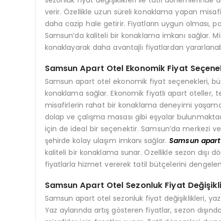
verir. Özellikle uzun süreli konaklama yapan misafir
daha cazip hale getirir. Fiyatların uygun olması, p
Samsun’da kaliteli bir konaklama imkanı sağlar. M
konaklayarak daha avantajlı fiyatlardan yararlanabil
Samsun Apart Otel Ekonomik Fiyat Seçenek
Samsun apart otel ekonomik fiyat seçenekleri, bütç
konaklama sağlar. Ekonomik fiyatlı apart oteller, t
misafirlerin rahat bir konaklama deneyimi yaşamal
dolap ve çalışma masası gibi eşyalar bulunmaktadı
için de ideal bir seçenektir. Samsun’da merkezi v
şehirde kolay ulaşım imkanı sağlar.
Samsun apart 
kaliteli bir konaklama sunar. Özellikle sezon dışı
fiyatlarla hizmet vererek tatil bütçelerini dengele
Samsun Apart Otel Sezonluk Fiyat Değişikli
Samsun apart otel sezonluk fiyat değişiklikleri, yaz
Yaz aylarında artış gösteren fiyatlar, sezon dış