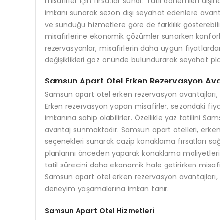
misafirler için fırsatlar sunar. Tatil dönemleri dı
imkanı sunarak sezon dışı seyahat edenlere avantaj
ve sunduğu hizmetlere göre de farklılık gösterebil
misafirlerine ekonomik çözümler sunarken konforl
rezervasyonlar, misafirlerin daha uygun fiyatlardan
değişiklikleri göz önünde bulundurarak seyahat planl
Samsun Apart Otel Erken Rezervasyon Ava
Samsun apart otel erken rezervasyon avantajları,
Erken rezervasyon yapan misafirler, sezondaki fiy
imkanına sahip olabilirler. Özellikle yaz tatilini 
avantaj sunmaktadır. Samsun apart otelleri, erken 
seçenekleri sunarak cazip konaklama fırsatları sağ
planlarını önceden yaparak konaklama maliyetlerini
tatil sürecini daha ekonomik hale getirirken misaf
Samsun apart otel erken rezervasyon avantajları, 
deneyim yaşamalarına imkan tanır.
Samsun Apart Otel Hizmetleri