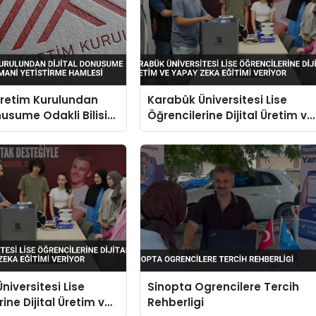
retim Kurulundan
Karabük Üniversitesi Lise
onusume Odakli Bilisim
Öğrencilerine Dijital Üretim ve
tistirme Hamlesi
Yapay Zeka Eğitimi Veriyor
niversitesi Lise
Sinopta Ogrencilere Tercih
ine Dijital Üretim ve
Rehberligi