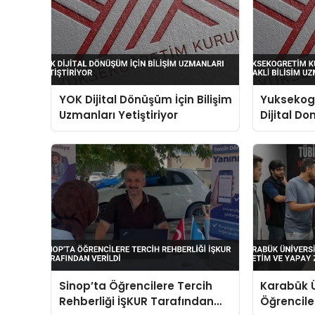
YOK Dijital Dönüşüm İçin Bilişim
Yuksekog
Uzmanları Yetiştiriyor
Dijital D
Uzmani Ye
Sinop’ta Öğrencilere Tercih
Karabük Ü
Rehberliği İŞKUR Tarafından
Öğrenciler