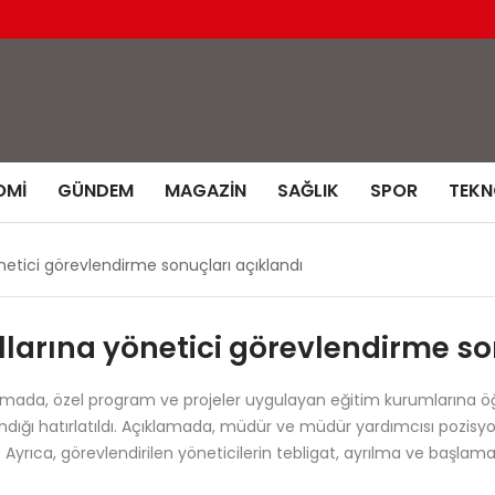
OMI
GÜNDEM
MAGAZIN
SAĞLIK
SPOR
TEKN
netici görevlendirme sonuçları açıklandı
llarına yönetici görevlendirme so
çıklamada, özel program ve projeler uygulayan eğitim kurumların
ndığı hatırlatıldı. Açıklamada, müdür ve müdür yardımcısı pozisyon
i. Ayrıca, görevlendirilen yöneticilerin tebligat, ayrılma ve başl