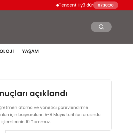
Tencent Hy3 dünya genelinde kullanıma
07:10:31
OLOJI
YAŞAM
nuçları açıklandı
a öğretmen atama ve yönetici görevlendirme
ları için başvuruların 5-8 Mayıs tarihleri arasında
ama işlemlerinin 10 Temmuz…