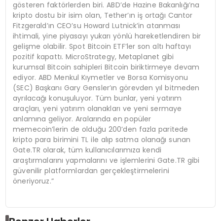
gösteren faktörlerden biri. ABD’de Hazine Bakanlığı’na
kripto dostu bir isim olan, Tether’ın iş ortağı Cantor
Fitzgerald’ın CEO’su Howard Lutnick’in atanması
ihtimali, yine piyasayı yukarı yönlü hareketlendiren bir
gelişme olabilir. Spot Bitcoin ETF’ler son altı haftayı
pozitif kapattı. MicroStrategy, Metaplanet gibi
kurumsal Bitcoin sahipleri Bitcoin biriktirmeye devam
ediyor. ABD Menkul Kıymetler ve Borsa Komisyonu
(SEC) Başkanı Gary Gensler’ın görevden yıl bitmeden
ayrılacağı konuşuluyor. Tüm bunlar, yeni yatırım
araçları, yeni yatırım olanakları ve yeni sermaye
anlamına geliyor. Aralarında en popüler
memecoin’lerin de olduğu 200’den fazla paritede
kripto para birimini TL ile alıp satma olanağı sunan
Gate.TR olarak, tüm kullanıcılarımıza kendi
araştırmalarını yapmalarını ve işlemlerini Gate.TR gibi
güvenilir platformlardan gerçekleştirmelerini
öneriyoruz.”