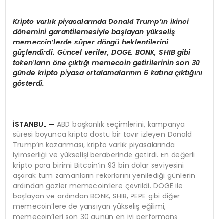
Kripto
varlık piyasaları
nda Donald Trump’
ın ikinci
d
ö
nemini garantilemesiyle başlayan yükseliş
memecoin’lerde sü
per d
ö
ngü beklentilerini
güçlendirdi. Güncel veriler, DOGE, BONK, SHIB gibi
token
’
ların
ö
ne çıktığı memecoin getirilerinin son 30
günde kripto piyasa ortalamalarının 6 katına çıktığını
g
ö
sterdi.
İSTANBUL
—
ABD başkanlık seçimlerini, kampanya
süresi boyunca kripto dostu bir tavır izleyen Donald
Trump’ın kazanması, kripto varlık piyasalarında
iyimserliği ve yükselişi beraberinde getirdi. En değerli
kripto para birimi Bitcoin’in 93 bin dolar seviyesini
aşarak tüm zamanların rekorlarını yenilediği günlerin
ardından gözler memecoin’lere çevrildi. DOGE ile
başlayan ve ardından BONK, SHIB, PEPE gibi diğer
memecoin’lere de yansıyan yükseliş eğilimi,
memecoin’leri son 30 günün en iyi performans