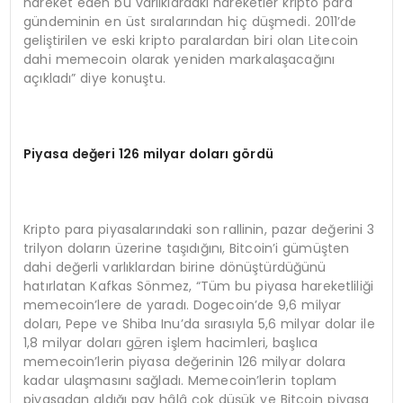
hareket eden bu varlıklardaki hareketler kripto para
gündeminin en üst sıralarından hiç düşmedi. 2011’de
geliştirilen ve eski kripto paralardan biri olan Litecoin
dahi memecoin olarak yeniden markalaşacağını
açıkladı” diye konuştu.
Piyasa değeri 126 milyar doları g
ö
rdü
Kripto para piyasalarındaki son rallinin, pazar değerini 3
trilyon doların üzerine taşıdığını, Bitcoin’i gümüşten
dahi değerli varlıklardan birine dönüştürdüğünü
hatırlatan Kafkas Sönmez, “Tüm bu piyasa hareketliliği
memecoin’lere de yaradı. Dogecoin’de 9,6 milyar
doları, Pepe ve Shiba Inu’da sırasıyla 5,6 milyar dolar ile
1,8 milyar doları g
ö
ren işlem hacimleri, başlıca
memecoin’lerin piyasa değerinin 126 milyar dolara
kadar ulaşmasını sağladı. Memecoin’lerin toplam
piyasadan aldığı pay hâlâ çok düşük ve Bitcoin piyasa