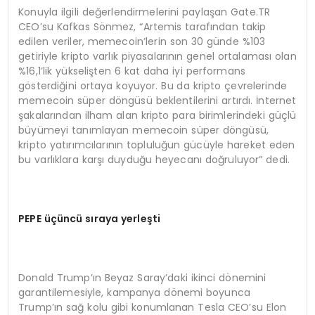
Konuyla ilgili değerlendirmelerini paylaşan Gate.TR
CEO’su Kafkas Sönmez, “Artemis tarafından takip
edilen veriler, memecoin’lerin son 30 günde %103
getiriyle kripto varlık piyasalarının genel ortalaması olan
%16,1’lik yükselişten 6 kat daha iyi performans
gösterdiğini ortaya koyuyor. Bu da kripto çevrelerinde
memecoin süper döngüsü beklentilerini artırdı. İnternet
şakalarından ilham alan kripto para birimlerindeki güçlü
büyümeyi tanımlayan memecoin süper döngüsü,
kripto yatırımcılarının topluluğun gücüyle hareket eden
bu varlıklara karşı duyduğu heyecanı doğruluyor” dedi.
PEPE üçüncü sıraya yerleşti
Donald Trump’ın Beyaz Saray’daki ikinci dönemini
garantilemesiyle, kampanya dönemi boyunca
Trump’ın sağ kolu gibi konumlanan Tesla CEO’su Elon