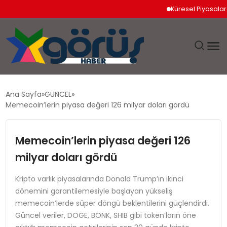
Küresel Piyasalarda Jeopo
EĞITIM
Ana Sayfa
GÜNCEL
Memecoin’lerin piyasa değeri 126 milyar doları gördü
EKONOMI
Memecoin’lerin piyasa değeri 126
GÜNDEM
milyar doları gördü
MAGAZIN
Kripto varlık piyasalarında Donald Trump’ın ikinci
dönemini garantilemesiyle başlayan yükseliş
SAĞLIK
memecoin’lerde süper döngü beklentilerini güçlendirdi.
Güncel veriler, DOGE, BONK, SHIB gibi token’ların öne
SPOR