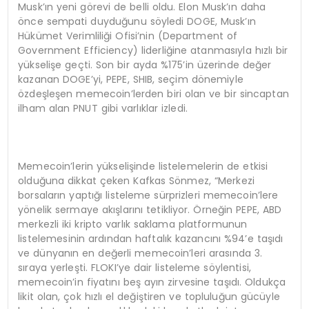
Musk’ın yeni görevi de belli oldu. Elon Musk’ın daha
önce sempati duyduğunu söyledi DOGE, Musk’ın
Hükümet Verimliliği Ofisi’nin (Department of
Government Efficiency) liderliğine atanmasıyla hızlı bir
yükselişe geçti. Son bir ayda %175’in üzerinde değer
kazanan DOGE’yi, PEPE, SHIB, seçim dönemiyle
özdeşleşen memecoin’lerden biri olan ve bir sincaptan
ilham alan PNUT gibi varlıklar izledi.
Memecoin’lerin yükselişinde listelemelerin de etkisi
olduğuna dikkat çeken Kafkas Sönmez, “Merkezi
borsaların yaptığı listeleme sürprizleri memecoin’lere
yönelik sermaye akışlarını tetikliyor. Örneğin PEPE, ABD
merkezli iki kripto varlık saklama platformunun
listelemesinin ardından haftalık kazancını %94’e taşıdı
ve dünyanın en değerli memecoin’leri arasında 3.
sıraya yerleşti. FLOKI’ye dair listeleme söylentisi,
memecoin’in fiyatını beş ayın zirvesine taşıdı. Oldukça
likit olan, çok hızlı el değiştiren ve topluluğun gücüyle