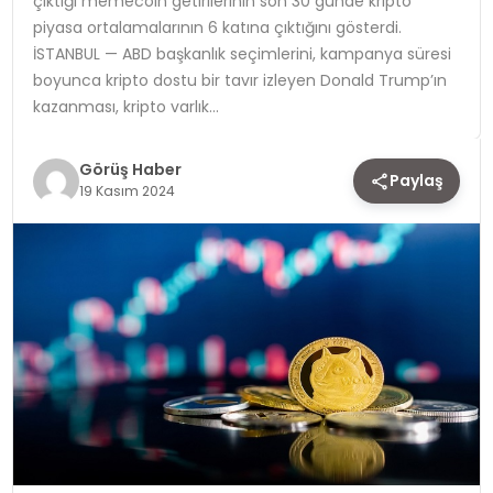
çıktığı memecoin getirilerinin son 30 günde kripto
piyasa ortalamalarının 6 katına çıktığını gösterdi.
TEKNOLOJI
İSTANBUL — ABD başkanlık seçimlerini, kampanya süresi
boyunca kripto dostu bir tavır izleyen Donald Trump’ın
YAŞAM
kazanması, kripto varlık…
Görüş Haber
Paylaş
19 Kasım 2024