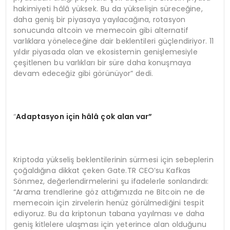
hakimiyeti hâlâ yüksek. Bu da yükselişin süreceğine,
daha geniş bir piyasaya yayılacağına, rotasyon
sonucunda altcoin ve memecoin gibi alternatif
varlıklara yöneleceğine dair beklentileri güçlendiriyor. 11
yıldır piyasada olan ve ekosistemin genişlemesiyle
çeşitlenen bu varlıkları bir süre daha konuşmaya
devam edeceğiz gibi görünüyor” dedi.
“
Adaptasyon iç
in h
âlâ çok alan var”
Kriptoda yükseliş beklentilerinin sürmesi için sebeplerin
çoğaldığına dikkat çeken Gate.TR CEO’su Kafkas
Sönmez, değerlendirmelerini şu ifadelerle sonlandırdı:
“Arama trendlerine göz attığımızda ne Bitcoin ne de
memecoin için zirvelerin henüz görülmediğini tespit
ediyoruz. Bu da kriptonun tabana yayılması ve daha
geniş kitlelere ulaşması için yeterince alan olduğunu