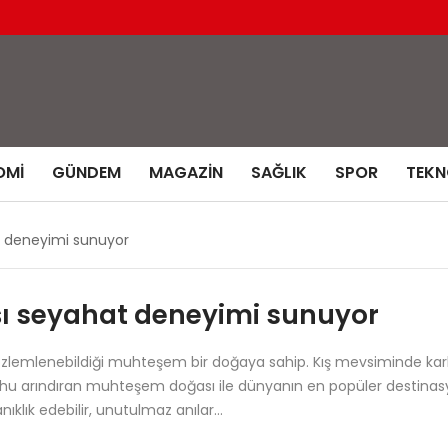
OMI
GÜNDEM
MAGAZIN
SAĞLIK
SPOR
TEKN
at deneyimi sunuyor
ışı seyahat deneyimi sunuyor
enebildiği muhteşem bir doğaya sahip. Kış mevsiminde karla kap
 ruhu arındıran muhteşem doğası ile dünyanın en popüler destinasyo
ıklık edebilir, unutulmaz anılar…