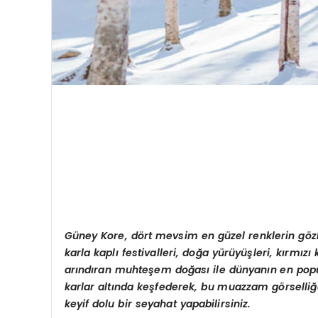
Gü
ney Kore, d
ö
rt mevsim en güzel renklerin g
ö
z
karla kaplı festivalleri, doğ
a y
ürüyüşleri, kırmızı
arındıran muhteş
em do
ğası ile dünyanı
n en pop
karlar altında keşfederek, bu muazzam g
ö
rselliğ
keyif dolu bir seyahat yapabilirsiniz.