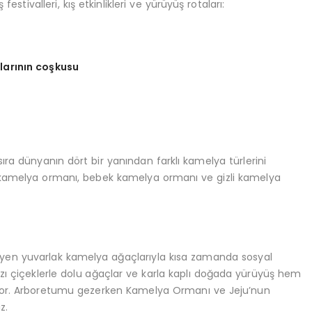
stivalleri, kış etkinlikleri ve yürüyüş rotaları:
larını
n co
şkusu
sıra dünyanın dört bir yanından farklı kamelya türlerini
pa kamelya ormanı, bebek kamelya ormanı ve gizli kamelya
en yuvarlak kamelya ağaçlarıyla kısa zamanda sosyal
zı çiçeklerle dolu ağaçlar ve karla kaplı doğada yürüyüş hem
uyor. Arboretumu gezerken Kamelya Ormanı ve Jeju’nun
z.