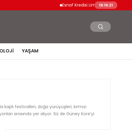
Esnaf Kredisi Limitleri ve Vade Süreleri Artırıl
18:16:22
OLOJI
YAŞAM
lı festivalleri, doğa yürüyüşleri, kırmızı
nları arasında yer alıyor. Siz de Güney Kore’yi