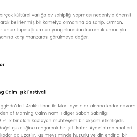
irçok kültürel varlığa ev sahipliği yapması nedeniyle önemli
 olarak belirlenmiş bir kamelya ormanına da sahip. Orman,
llar önce tapınağı orman yangınlarından korumak amacıyla
rmanına karşı manzarası görülmeye değer.
yor
g Calm I
şı
k Festivali
gi-do’da 1 Aralık itibari ile Mart ayının ortalarına kadar devam
 Garden of Morning Calm nam-ı diğer Sabah Sakinliği
000 ㎡’lik bir alanı kaplayan muhteşem bir akşam etkinliğidir.
ğal güzelliğine rengarenk bir ışıltı katar. Aydınlatma saatleri
 kadar da uzatılır. Kış mevsiminde huzurlu ve dinlendirici bir