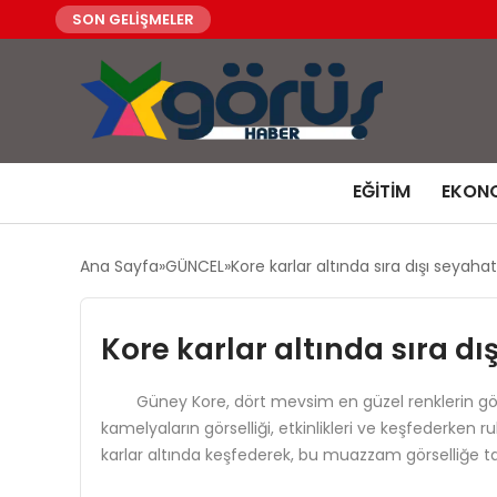
SON GELİŞMELER
EĞITIM
EKON
Ana Sayfa
GÜNCEL
Kore karlar altında sıra dışı seyah
Kore karlar altında sıra d
Güney Kore, dört mevsim en güzel renklerin gözleml
kamelyaların görselliği, etkinlikleri ve keşfederken
karlar altında keşfederek, bu muazzam görselliğe tan