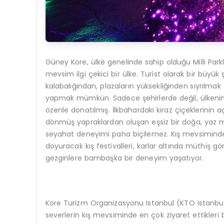
Güney Kore, ülke genelinde sahip olduğu Milli Parkl
mevsim ilgi çekici bir ülke. Turist olarak bir büyük
kalabalığından, plazaların yüksekliğinden sıyrılma
yapmak mümkün. Sadece şehirlerde değil, ülkenin h
özenle donatılmış. İlkbahardaki kiraz çiçeklerinin aç
dönmüş yapraklardan oluşan eşsiz bir doğa, yaz m
seyahat deneyimi paha biçilemez. Kış mevsiminde 
doyuracak kış festivalleri, karlar altında müthiş görse
gezginlere bambaşka bir deneyim yaşatıyor.
Kore Turizm Organizasyonu Istanbul (KTO Istanbu
severlerin kış mevsiminde en çok ziyaret ettikleri bölg