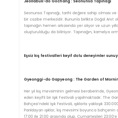
Jeollabuk-do Gochang : Seonunsa Tap
ınağı
Seonunsa Tapınağı, tarihi değere sahip olması ve b
bir cazibe merkezidir. Bununla birlikte Doğal Anıt
tapınağın hemen arkasında yer alıyor ve uzun yı
oluşturulduğu da biliniyor. Tapınağın, kamelya o
Eşsiz kış festivalleri keyif dolu deneyimler sunu
Gyeonggi-
do Gapyeong : The Garden of Mornin
Her yıl kış mevsiminin gelmesi beraberinde, Gyeong
eden keyifli bir Işık Festivali yapılmaktadır. The
Bahçesi’ndeki Işık Festivali, ışıklarla yaklaşık 330.
Parıldayan ışıklar, kış mevsimi boyunca bahçenin do
17:00 ile 21:00 arasında olup, Cumartesileri 23:00’e