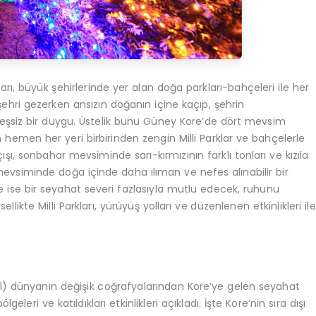
arı, büyük şehirlerinde yer alan doğa parkları-bahçeleri ile her
 şehri gezerken ansızın doğanın içine kaçıp, şehrin
k eşsiz bir duygu. Üstelik bunu Güney Kore’de dört mevsim
emen her yeri birbirinden zengin Milli Parklar ve bahçelerle
ışı, sonbahar mevsiminde sarı-kırmızının farklı tonları ve kızıla
evsiminde doğa içinde daha ılıman ve nefes alınabilir bir
ise bir seyahat severi fazlasıyla mutlu edecek, ruhunu
llikte Milli Parkları, yürüyüş yolları ve düzenlenen etkinlikleri ile
l) dünyanın değişik coğrafyalarından Kore’ye gelen seyahat
eleri ve katıldıkları etkinlikleri açıkladı. İşte Kore’nin sıra dışı