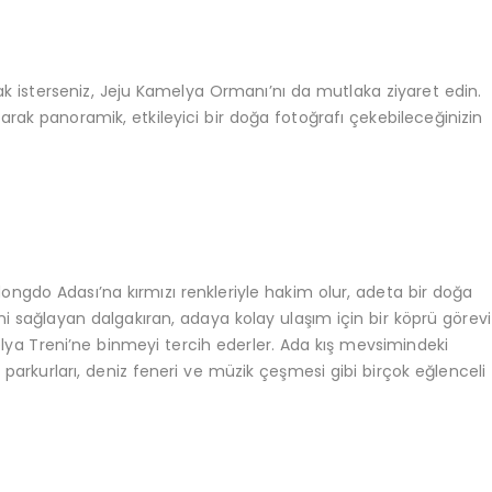
ak isterseniz, Jeju Kamelya Ormanı’nı da mutlaka ziyaret edin.
arak panoramik, etkileyici bir doğa fotoğrafı çekebileceğinizin
ngdo Adası’na kırmızı renkleriyle hakim olur, adeta bir doğa
i sağlayan dalgakıran, adaya kolay ulaşım için bir köprü görevi
 Kamelya Treni’ne binmeyi tercih ederler. Ada kış mevsimindeki
 parkurları, deniz feneri ve müzik çeşmesi gibi birçok eğlenceli