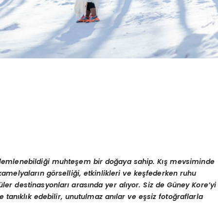
lemlenebildiği muhteşem bir doğaya sahip. Kış mevsiminde
 kamelyaların g
ö
rselliği, etkinlikleri ve keşfederken ruhu
üler destinasyonları arasında yer alıyor. Siz de Güney Kore
’
yi
e tan
ıklık edebilir, unutulmaz anılar ve eşsiz fotoğraflarla