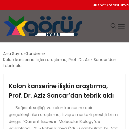
Esnaf Kredisi Limitleri ve
EĞITIM
Ana Sayfa
Gündem
Kolon kanserine ilişkin araştırma, Prof. Dr. Aziz Sancar’dan
EKONOMI
tebrik aldı
GÜNDEM
Kolon kanserine ilişkin araştırma,
Prof. Dr. Aziz Sancar’dan tebrik aldı
MAGAZIN
Bağırsak sağlığı ve kolon kanserine dair
SAĞLIK
gerçekleştirilen araştırma, İsviçre merkezli prestijli bilim
dergisi “Current Issues in Molecular Biology”de
SPOR
yayımlandı. 2015 Nobel Kimya Ödülü sahibi Prof. Dr. Aziz