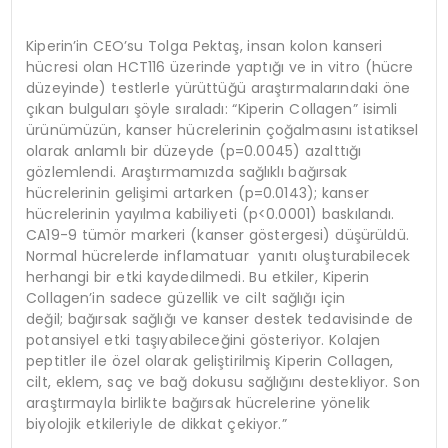
Kiperin’in CEO’su Tolga Pektaş, insan kolon kanseri
hücresi olan HCT116 üzerinde yaptığı ve in vitro (hücre
düzeyinde) testlerle yürüttüğü araştırmalarındaki öne
çıkan bulguları şöyle sıraladı: “Kiperin Collagen” isimli
ürünümüzün, kanser hücrelerinin çoğalmasını istatiksel
olarak anlamlı bir düzeyde (p=0.0045) azalttığı
gözlemlendi. Araştırmamızda sağlıklı bağırsak
hücrelerinin gelişimi artarken (p=0.0143); kanser
hücrelerinin yayılma kabiliyeti (p<0.0001) baskılandı.
CA19-9 tümör markeri (kanser göstergesi) düşürüldü.
Normal hücrelerde inflamatuar yanıtı oluşturabilecek
herhangi bir etki kaydedilmedi. Bu etkiler, Kiperin
Collagen’in sadece güzellik ve cilt sağlığı için
değil; bağırsak sağlığı ve kanser destek tedavisinde de
potansiyel etki taşıyabileceğini gösteriyor. Kolajen
peptitler ile özel olarak geliştirilmiş Kiperin Collagen,
cilt, eklem, saç ve bağ dokusu sağlığını destekliyor. Son
araştırmayla birlikte bağırsak hücrelerine yönelik
biyolojik etkileriyle de dikkat çekiyor.”