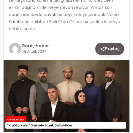
senaryosunu kaleme aldığı dizi her hafta izleyicileri
ekran başına kilitlemeye devam ediyor. Ancak son
TEKNOLOJI
dönemde dizide büyük bir değişiklik yaşanacak. Vahid
Karakterinin Akıbeti Belli Oldu Önceki sezonlarda diziye
YAŞAM
dahil olan ve…
Görüş Haber
Paylaş
05 Aralık 2024