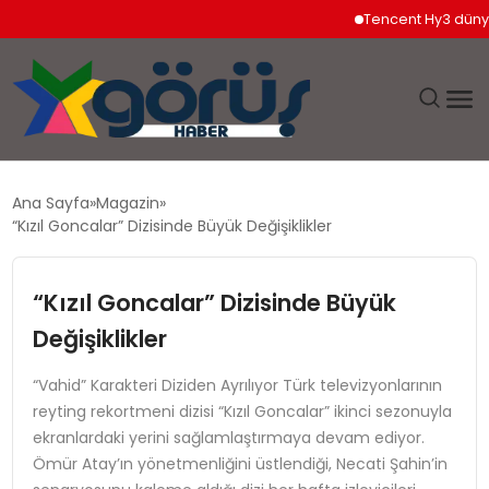
Tencent Hy3 dünya ge
EĞITIM
Ana Sayfa
Magazin
“Kızıl Goncalar” Dizisinde Büyük Değişiklikler
EKONOMI
“Kızıl Goncalar” Dizisinde Büyük
GÜNDEM
Değişiklikler
MAGAZIN
“Vahid” Karakteri Diziden Ayrılıyor Türk televizyonlarının
reyting rekortmeni dizisi “Kızıl Goncalar” ikinci sezonuyla
SAĞLIK
ekranlardaki yerini sağlamlaştırmaya devam ediyor.
Ömür Atay’ın yönetmenliğini üstlendiği, Necati Şahin’in
SPOR