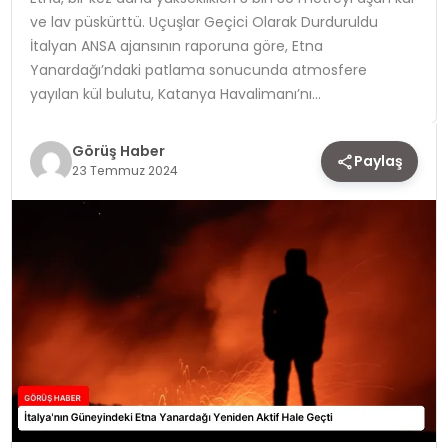
ve lav püskürttü. Uçuşlar Geçici Olarak Durduruldu
TEKNOLOJI
İtalyan ANSA ajansının raporuna göre, Etna
Yanardağı’ndaki patlama sonucunda atmosfere
YAŞAM
yayılan kül bulutu, Katanya Havalimanı’nı…
Görüş Haber
Paylaş
23 Temmuz 2024