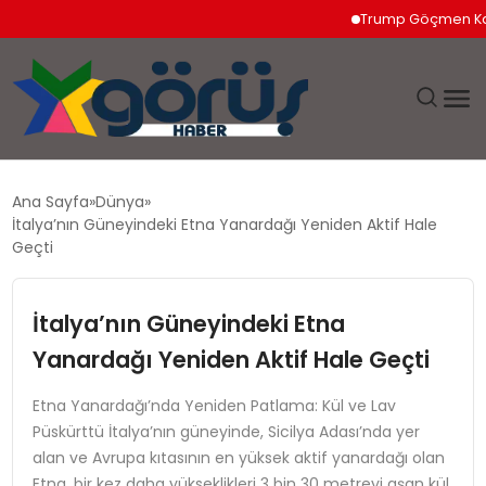
Trump Göçmen Kamyon 
EĞITIM
Ana Sayfa
Dünya
İtalya’nın Güneyindeki Etna Yanardağı Yeniden Aktif Hale
EKONOMI
Geçti
GÜNDEM
İtalya’nın Güneyindeki Etna
Yanardağı Yeniden Aktif Hale Geçti
MAGAZIN
Etna Yanardağı’nda Yeniden Patlama: Kül ve Lav
SAĞLIK
Püskürttü İtalya’nın güneyinde, Sicilya Adası’nda yer
alan ve Avrupa kıtasının en yüksek aktif yanardağı olan
SPOR
Etna, bir kez daha yükseklikleri 3 bin 30 metreyi aşan kül