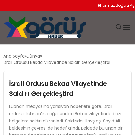
Hürmüz Boğazı Açılımı
EĞITIM
Ana Sayfa
Dünya
İsrail Ordusu Bekaa Vilayetinde Saldırı Gerçekleştirdi
EKONOMI
İsrail Ordusu Bekaa Vilayetinde
GÜNDEM
Saldırı Gerçekleştirdi
MAGAZIN
Lübnan medyasına yansıyan haberlere göre, İsrail
ordusu, Lübnan’ın doğusundaki Bekaa vilayetinde bazı
SAĞLIK
bölgelere saldırı düzenledi. Saldırıda, Havş eş-Seyid Ali
beldesinin çevresi de hedef alındı. Beldede bulunan bir
SPOR