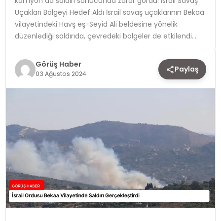
kamyon da saldırı sonucunda zarar gördü. İsrail Savaş
Uçakları Bölgeyi Hedef Aldı İsrail savaş uçaklarının Bekaa
TEKNOLOJI
vilayetindeki Havş eş-Seyid Ali beldesine yönelik
düzenlediği saldırıda, çevredeki bölgeler de etkilendi….
YAŞAM
Görüş Haber
Paylaş
03 Ağustos 2024