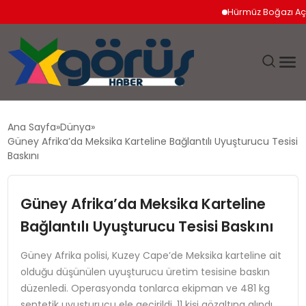
Hürmüz Boğazı Açılımı 
EĞITIM
Ana Sayfa
Dünya
Güney Afrika’da Meksika Karteline Bağlantılı Uyuşturucu Tesisi
EKONOMI
Baskını
GÜNDEM
Güney Afrika’da Meksika Karteline
Bağlantılı Uyuşturucu Tesisi Baskını
MAGAZIN
Güney Afrika polisi, Kuzey Cape’de Meksika karteline ait
SAĞLIK
olduğu düşünülen uyuşturucu üretim tesisine baskın
düzenledi. Operasyonda tonlarca ekipman ve 481 kg
SPOR
sentetik uyuşturucu ele geçirildi, 11 kişi gözaltına alındı.