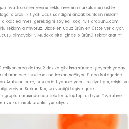
ygun fiyatlı ürünler yerine reklamveren markaları en üstte
oğal olarak ilk fiyatı ucuz sandığını ancak bunların reklam
una dikkat edilmesi gerektiğini söyledi. Koç, “Biz arabunu.com
rlu reklam almıyoruz. Bizde en ucuz ürün en üstte yer alıyor.
 ucuzu olmayabilir. Mutlaka site içinde o ürünü tekrar aratın”
10 milyonlarca datayı 2 dakika gibi kısa sürede işleyerek yapay
a özel ürünlerin sunulmasına imkan sağlıyor. 9 ana kategoride
an Arabunu.com, ürünlerin fiyatının yanı sıra fiyat geçmişini ve
e bilgi veriyor. Serkan Koç’un verdiği bilgiye göre
 grupları arasında cep telefonu, laptop, airfryer, TV, kahve
ri ve kozmetik ürünler yer alıyor.