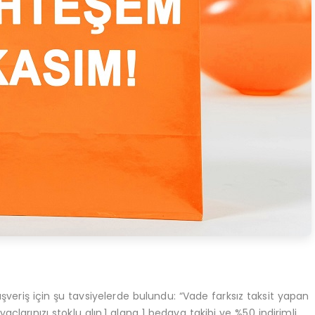
ışveriş için şu tavsiyelerde bulundu: “Vade farksız taksit yapan
larınızı stoklu alın.1 alana 1 bedava takibi ve %50 indirimli