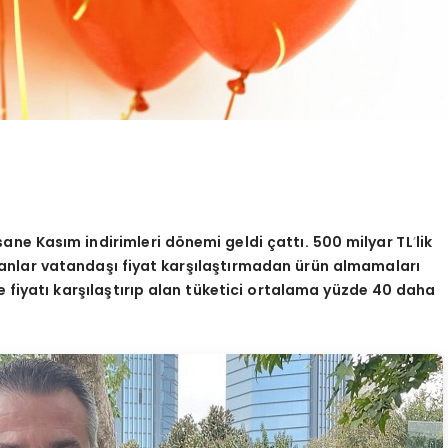
fsane Kas
ım indirimleri d
ö
nemi geldi ç
att
ı. 500 milyar TL
’
lik
nlar vatandaşı fiyat karşılaştırmadan ürün almamaları
te fiyatı karşılaştırıp alan tüketici ortalama yüzde 40 daha