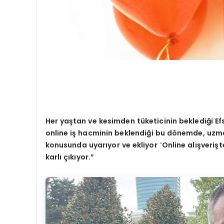
Her ya
ştan ve kesimden tüketicinin beklediğ
i E
online i
ş hacminin beklendiği bu d
ö
nemde, uzma
konusunda uyarıyor ve ekliyor
“
Online al
ışveriş
karlı çıkıyor.”