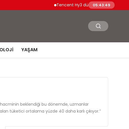
Tencent Hy3 dünya genelinde kullanıma sun
05:43:50
OLOJI
YAŞAM
 iş hacminin beklendiği bu dönemde, uzmanlar
 alan tüketici ortalama yüzde 40 daha karlı çıkıyor.”