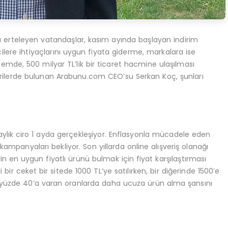
nı erteleyen vatandaşlar, kasım ayında başlayan indirim
cilere ihtiyaçlarını uygun fiyata giderme, markalara ise
emde, 500 milyar TL’lik bir ticaret hacmine ulaşılması
erilerde bulunan Arabunu.com CEO’su Serkan Koç, şunları
ylık ciro 1 ayda gerçekleşiyor. Enflasyonla mücadele eden
mpanyaları bekliyor. Son yıllarda online alışveriş olanağı
in en uygun fiyatlı ürünü bulmak için fiyat karşılaştırması
ir ceket bir sitede 1000 TL’ye satılırken, bir diğerinde 1500’e
iler yüzde 40’a varan oranlarda daha ucuza ürün alma şansını