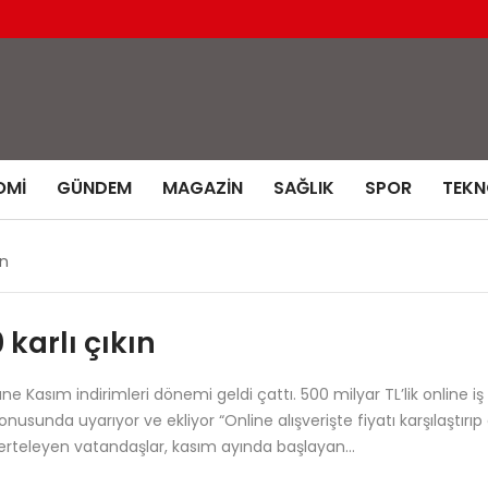
OMI
GÜNDEM
MAGAZIN
SAĞLIK
SPOR
TEKN
ın
 karlı çıkın
e Kasım indirimleri dönemi geldi çattı. 500 milyar TL’lik online
sunda uyarıyor ve ekliyor “Online alışverişte fiyatı karşılaştırıp
ı erteleyen vatandaşlar, kasım ayında başlayan…