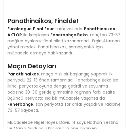
Panathinaikos, Finalde!
Euroleague Final Four
turnuvasında
Panathinaikos
AKTOR
ile karşılaşan
Fenerbahçe Beko
, maçtan 73-57
mağlup ayrılarak final bileti kazanamadı. Ergin Ataman
yönetimindeki Panathinaikos, şampiyonluk için
mücadele etmeye hak kazandı.
Maçın Detayları
Panathinaikos
, maça hızlı bir başlangıç yaparak ilk
periyodu 22-13 önde tamamladı. Fenerbahçe Beko ise
ikinci periyotta oyuna denge getirdi ve soyunma
odasına 38-36 geride girmesine rağmen farkı azalttı.
Üçüncü periyotta sıkı bir mücadele yaşansa da
Fenerbahçe
, son periyotta zor anlar yaşadı ve rakibine
73-57 kaybetti.
Mücadelede Nigel Hayes Davis 14 sayı, Nathan Sestina
ve Marko Guduric 10’ar sayıyla öne çıkarken,