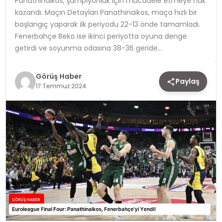
Panathinaikos, şampiyonluk için mücadele etmeye hak
kazandı. Maçın Detayları Panathinaikos, maça hızlı bir
TEKNOLOJI
başlangıç yaparak ilk periyodu 22-13 önde tamamladı.
Fenerbahçe Beko ise ikinci periyotta oyuna denge
YAŞAM
getirdi ve soyunma odasına 38-36 geride…
Görüş Haber
Paylaş
17 Temmuz 2024