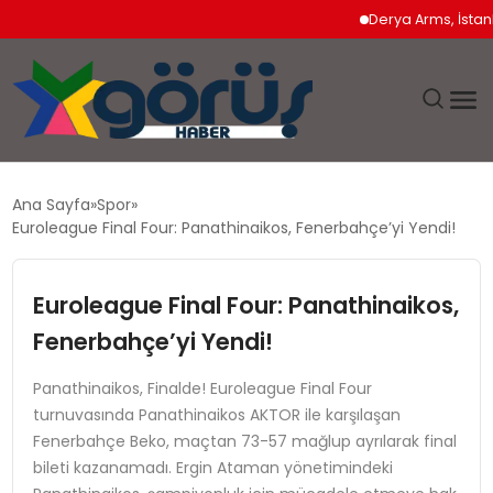
Derya Arms, İstanbul P
EĞITIM
Ana Sayfa
Spor
Euroleague Final Four: Panathinaikos, Fenerbahçe’yi Yendi!
EKONOMI
Euroleague Final Four: Panathinaikos,
GÜNDEM
Fenerbahçe’yi Yendi!
MAGAZIN
Panathinaikos, Finalde! Euroleague Final Four
turnuvasında Panathinaikos AKTOR ile karşılaşan
SAĞLIK
Fenerbahçe Beko, maçtan 73-57 mağlup ayrılarak final
bileti kazanamadı. Ergin Ataman yönetimindeki
SPOR