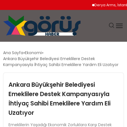
Derya Arms, İstanbul Pr
EĞITIM
Ana Sayfa
Ekonomi
Ankara Büyükşehir Belediyesi Emeklilere Destek
EKONOMI
Kampanyasıyla İhtiyaç Sahibi Emeklilere Yardım Eli Uzatıyor
GÜNDEM
Ankara Büyükşehir Belediyesi
Emeklilere Destek Kampanyasıyla
MAGAZIN
İhtiyaç Sahibi Emeklilere Yardım Eli
SAĞLIK
Uzatıyor
SPOR
Emeklilerin Yaşadığı Ekonomik Zorluklara Karşı Destek