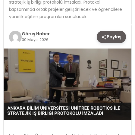
stratejik iş birliği protokolü imzaladı. Protokol
kapsamında ortak projeler geliştirilecek ve öğrencilere
TEKNOLOJI
yönelik eğitim programları sunulacak.
YAŞAM
Görüş Haber
Paylaş
30 Mayıs 2026