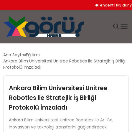
Tencent Hy3 dünya ge
EĞITIM
Ana Sayfa
Eğitim
Ankara Bilim Üniversitesi Unitree Robotics ile Stratejik İş Birliği
EKONOMI
Protokolü İmzaladı
GÜNDEM
Ankara Bilim Üniversitesi Unitree
Robotics ile Stratejik İş Birliği
MAGAZIN
Protokolü İmzaladı
SAĞLIK
Ankara Bilim Üniversitesi, Unitree Robotics ile Ar-Ge,
inovasyon ve teknoloji transferini güçlendirecek
SPOR