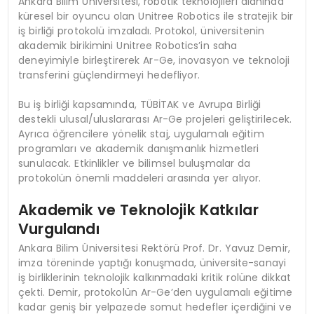
Ankara Bilim Üniversitesi, robotik teknolojileri alanında
küresel bir oyuncu olan Unitree Robotics ile stratejik bir
iş birliği protokolü imzaladı. Protokol, üniversitenin
akademik birikimini Unitree Robotics’in saha
deneyimiyle birleştirerek Ar-Ge, inovasyon ve teknoloji
transferini güçlendirmeyi hedefliyor.
Bu iş birliği kapsamında, TÜBİTAK ve Avrupa Birliği
destekli ulusal/uluslararası Ar-Ge projeleri geliştirilecek.
Ayrıca öğrencilere yönelik staj, uygulamalı eğitim
programları ve akademik danışmanlık hizmetleri
sunulacak. Etkinlikler ve bilimsel buluşmalar da
protokolün önemli maddeleri arasında yer alıyor.
Akademik ve Teknolojik Katkılar
Vurgulandı
Ankara Bilim Üniversitesi Rektörü Prof. Dr. Yavuz Demir,
imza töreninde yaptığı konuşmada, üniversite-sanayi
iş birliklerinin teknolojik kalkınmadaki kritik rolüne dikkat
çekti. Demir, protokolün Ar-Ge’den uygulamalı eğitime
kadar geniş bir yelpazede somut hedefler içerdiğini ve