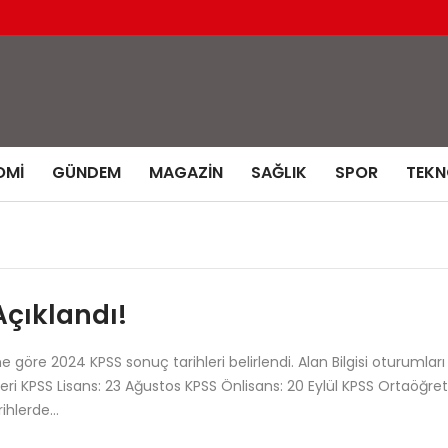
OMI
GÜNDEM
MAGAZIN
SAĞLIK
SPOR
TEKN
Açıklandı!
öre 2024 KPSS sonuç tarihleri belirlendi. Alan Bilgisi oturumları
i KPSS Lisans: 23 Ağustos KPSS Önlisans: 20 Eylül KPSS Ortaöğre
rihlerde…