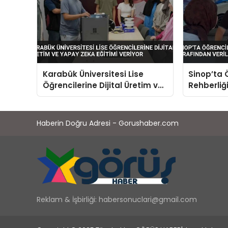
Karabük Üniversitesi Lise
Sinop’ta 
Öğrencilerine Dijital Üretim ve
Rehberliğ
Yapay Zeka Eğitimi Veriyor
Verildi
Haberin Doğru Adresi - Gorushaber.com
Reklam & İşbirliği:
habersonuclari@gmail.com