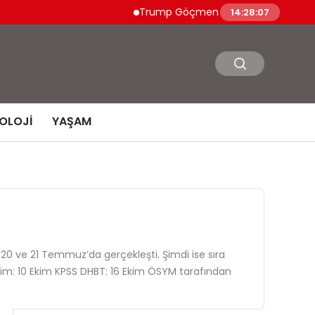
Trump Göçmen Kamyon Şoförleri Yerine 
14:28:08
OLOJI
YAŞAM
 20 ve 21 Temmuz’da gerçekleşti. Şimdi ise sıra
tim: 10 Ekim KPSS DHBT: 16 Ekim ÖSYM tarafından