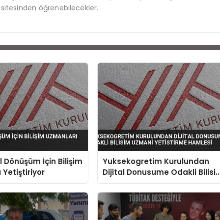
itesinden öğrenebilecekler.
l Dönüşüm İçin Bilişim
Yuksekogretim Kurulundan
Yetiştiriyor
Dijital Donusume Odakli Bilisi
Uzmani Yetistirme Hamlesi