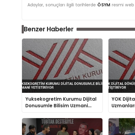
Adaylar, sonuçları ilgili tarihlerde
ÖSYM
resmi web s
Benzer Haberler
Yuksekogretim Kurumu Dijital
YOK Dijita
Donusumle Bilisim Uzmani
Uzmanları 
Yetistiriyor