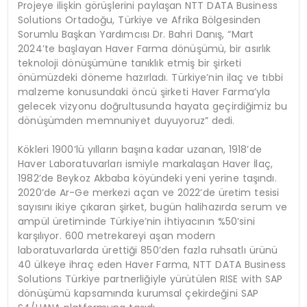
Projeye ilişkin görüşlerini paylaşan NTT DATA Business
Solutions Ortadoğu, Türkiye ve Afrika Bölgesinden
Sorumlu Başkan Yardımcısı Dr. Bahri Danış, “Mart
2024’te başlayan Haver Farma dönüşümü, bir asırlık
teknoloji dönüşümüne tanıklık etmiş bir şirketi
önümüzdeki döneme hazırladı. Türkiye’nin ilaç ve tıbbi
malzeme konusundaki öncü şirketi Haver Farma’yla
gelecek vizyonu doğrultusunda hayata geçirdiğimiz bu
dönüşümden memnuniyet duyuyoruz” dedi.
Kökleri 1900’lü yılların başına kadar uzanan, 1918’de
Haver Laboratuvarları ismiyle markalaşan Haver İlaç,
1982’de Beykoz Akbaba köyündeki yeni yerine taşındı.
2020’de Ar-Ge merkezi açan ve 2022’de üretim tesisi
sayısını ikiye çıkaran şirket, bugün halihazırda serum ve
ampül üretiminde Türkiye’nin ihtiyacının %50’sini
karşılıyor. 600 metrekareyi aşan modern
laboratuvarlarda ürettiği 850’den fazla ruhsatlı ürünü
40 ülkeye ihraç eden Haver Farma, NTT DATA Business
Solutions Türkiye partnerliğiyle yürütülen RISE with SAP
dönüşümü kapsamında kurumsal çekirdeğini SAP