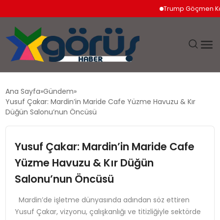
Trump Göçmen Kamyon Şof
EĞITIM
Ana Sayfa
Gündem
Yusuf Çakar: Mardin’in Maride Cafe Yüzme Havuzu & Kır
EKONOMI
Düğün Salonu’nun Öncüsü
GÜNDEM
Yusuf Çakar: Mardin’in Maride Cafe
Yüzme Havuzu & Kır Düğün
MAGAZIN
Salonu’nun Öncüsü
SAĞLIK
Mardin’de işletme dünyasında adından söz ettiren
Yusuf Çakar, vizyonu, çalışkanlığı ve titizliğiyle sektörde
SPOR