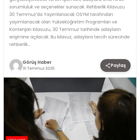
sorumluluk ve seçenekler sunacak. Rehberlik Kılavuzu
TEKNOLOJI
30 Temmuz’da Yayımlanacak ÖSYM tarafından
yayımlanacak olan Yükseköğretim Programları ve
YAŞAM
Kontenjan Kılavuzu, 30 Temmuz tarihinde adayların
erişimine açılacak. Bu kılavuz, adaylara tercih sürecinde
rehberlik…
Görüş Haber
Paylaş
31 Temmuz 2025