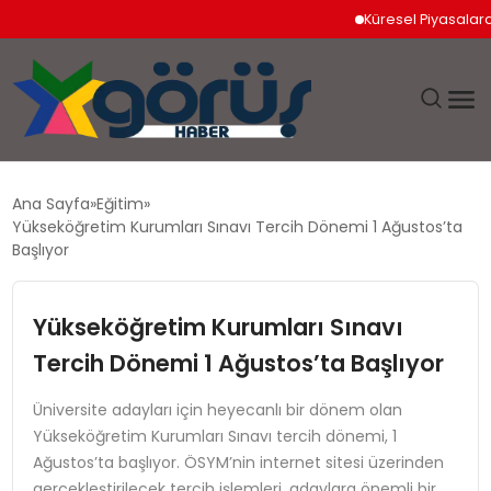
Küresel Piyasalarda Jeop
EĞITIM
Ana Sayfa
Eğitim
Yükseköğretim Kurumları Sınavı Tercih Dönemi 1 Ağustos’ta
EKONOMI
Başlıyor
GÜNDEM
Yükseköğretim Kurumları Sınavı
Tercih Dönemi 1 Ağustos’ta Başlıyor
MAGAZIN
Üniversite adayları için heyecanlı bir dönem olan
SAĞLIK
Yükseköğretim Kurumları Sınavı tercih dönemi, 1
Ağustos’ta başlıyor. ÖSYM’nin internet sitesi üzerinden
SPOR
gerçekleştirilecek tercih işlemleri, adaylara önemli bir