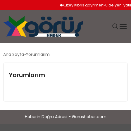
Kuzey Kıbrıs gayrimenkulde yeni yatır
EĞITIM
Ana Sayfa
Yorumlarım
EKONOMI
Yorumlarım
GÜNDEM
MAGAZIN
SAĞLIK
Haberin Doğru Adresi - Gorushaber.com
SPOR