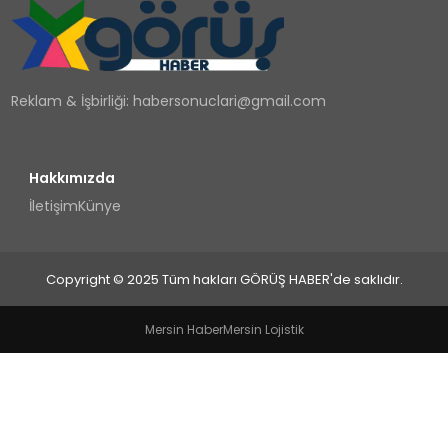
TEKNOLOJI
YAŞAM
Reklam & İşbirliği:
habersonuclari@gmail.com
Hakkımızda
İletişim
Künye
Copyright © 2025 Tüm hakları GÖRÜŞ HABER'de saklıdır.
Mersin Haber
Mersin Lojistik