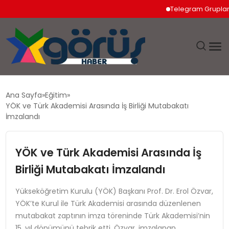
Telegram Grupları Nası
EĞITIM
Ana Sayfa
Eğitim
YÖK ve Türk Akademisi Arasında İş Birliği Mutabakatı
EKONOMI
İmzalandı
GÜNDEM
YÖK ve Türk Akademisi Arasında İş
Birliği Mutabakatı İmzalandı
MAGAZIN
Yükseköğretim Kurulu (YÖK) Başkanı Prof. Dr. Erol Özvar,
SAĞLIK
YÖK’te Kurul ile Türk Akademisi arasında düzenlenen
mutabakat zaptının imza töreninde Türk Akademisi’nin
SPOR
15. yıl dönümünü tebrik etti. Özvar, imzalanan