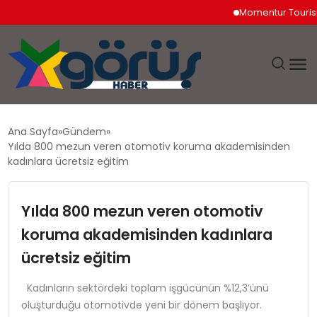
Momentur Tourism & T
EĞITIM
Ana Sayfa
Gündem
Yılda 800 mezun veren otomotiv koruma akademisinden
EKONOMI
kadınlara ücretsiz eğitim
GÜNDEM
Yılda 800 mezun veren otomotiv
koruma akademisinden kadınlara
MAGAZIN
ücretsiz eğitim
SAĞLIK
Kadınların sektördeki toplam işgücünün %12,3’ünü
oluşturduğu otomotivde yeni bir dönem başlıyor.
SPOR