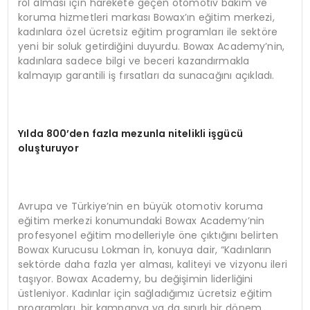
rol alması için harekete geçen otomotiv bakım ve
koruma hizmetleri markası Bowax’ın eğitim merkezi,
kadınlara özel ücretsiz eğitim programları ile sektöre
yeni bir soluk getirdiğini duyurdu. Bowax Academy’nin,
kadınlara sadece bilgi ve beceri kazandırmakla
kalmayıp garantili iş fırsatları da sunacağını açıkladı.
Yılda 800’den fazla mezunla nitelikli işgücü
oluşturuyor
Avrupa ve Türkiye’nin en büyük otomotiv koruma
eğitim merkezi konumundaki Bowax Academy’nin
profesyonel eğitim modelleriyle öne çıktığını belirten
Bowax Kurucusu Lokman İn, konuya dair, “Kadınların
sektörde daha fazla yer alması, kaliteyi ve vizyonu ileri
taşıyor. Bowax Academy, bu değişimin liderliğini
üstleniyor. Kadınlar için sağladığımız ücretsiz eğitim
programları, bir kampanya ya da sınırlı bir dönem