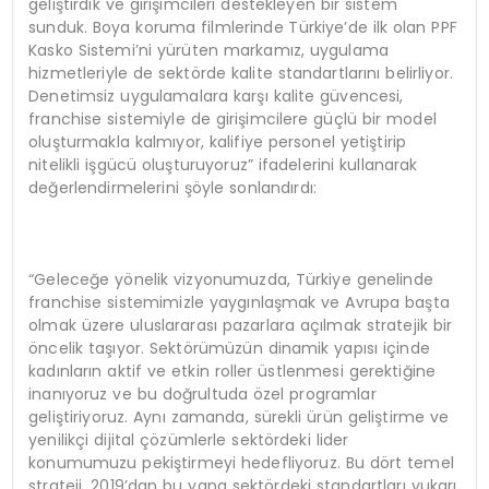
geliştirdik ve girişimcileri destekleyen bir sistem
sunduk. Boya koruma filmlerinde Türkiye’de ilk olan PPF
Kasko Sistemi’ni yürüten markamız, uygulama
hizmetleriyle de sektörde kalite standartlarını belirliyor.
Denetimsiz uygulamalara karşı kalite güvencesi,
franchise sistemiyle de girişimcilere güçlü bir model
oluşturmakla kalmıyor, kalifiye personel yetiştirip
nitelikli işgücü oluşturuyoruz” ifadelerini kullanarak
değerlendirmelerini şöyle sonlandırdı:
“Geleceğe yönelik vizyonumuzda, Türkiye genelinde
franchise sistemimizle yaygınlaşmak ve Avrupa başta
olmak üzere uluslararası pazarlara açılmak stratejik bir
öncelik taşıyor. Sektörümüzün dinamik yapısı içinde
kadınların aktif ve etkin roller üstlenmesi gerektiğine
inanıyoruz ve bu doğrultuda özel programlar
geliştiriyoruz. Aynı zamanda, sürekli ürün geliştirme ve
yenilikçi dijital çözümlerle sektördeki lider
konumumuzu pekiştirmeyi hedefliyoruz. Bu dört temel
strateji, 2019’dan bu yana sektördeki standartları yukarı