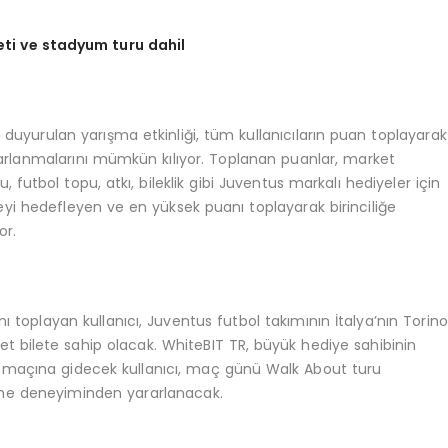
eti ve stadyum turu dahil
 duyurulan yarışma etkinliği, tüm kullanıcıların puan toplayarak
rarlanmalarını mümkün kılıyor. Toplanan puanlar, market
utbol topu, atkı, bileklik gibi Juventus markalı hediyeler için
rveyi hedefleyen ve en yüksek puanı toplayarak birinciliğe
or.
oplayan kullanıcı, Juventus futbol takımının İtalya’nın Torin
det bilete sahip olacak. WhiteBIT TR, büyük hediye sahibinin
us maçına gidecek kullanıcı, maç günü Walk About turu
me deneyiminden yararlanacak.