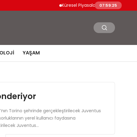
Küresel Piyasalarda Jeopolitik İyimserlik Varl
07:59:26
OLOJI
YAŞAM
önderiyor
ya’nın Torino şehrinde gerçekleştirilecek Juventus
orluklarının yerel kullanıcı faydasına
tirilecek Juventus…