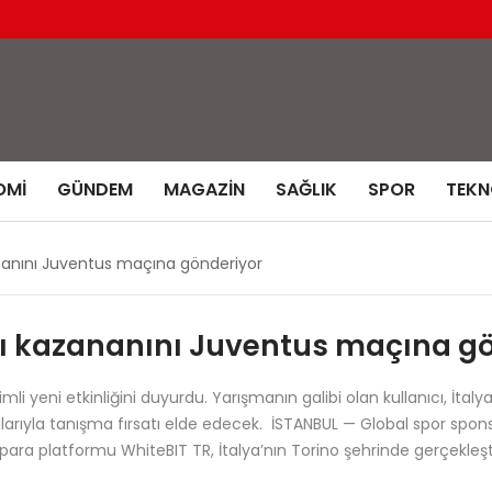
OMI
GÜNDEM
MAGAZIN
SAĞLIK
SPOR
TEKN
ananını Juventus maçına gönderiyor
rı kazananını Juventus maçına g
mli yeni etkinliğini duyurdu. Yarışmanın galibi olan kullanıcı, İtal
cularıyla tanışma fırsatı elde edecek. İSTANBUL — Global spor spons
to para platformu WhiteBIT TR, İtalya’nın Torino şehrinde gerçekleş