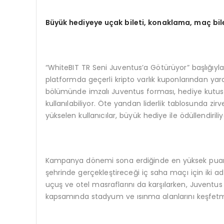
Büyük hediyeye uçak bileti, konaklama, maç bil
“WhiteBIT TR Seni Juventus’a Götürüyor” başlığıyla
platformda geçerli kripto varlık kuponlarından ya
bölümünde imzalı Juventus forması, hediye kutusu, f
kullanılabiliyor. Öte yandan liderlik tablosunda zi
yükselen kullanıcılar, büyük hediye ile ödüllendiriliy
Kampanya dönemi sona erdiğinde en yüksek puanı t
şehrinde gerçekleştireceği iç saha maçı için iki a
uçuş ve otel masraflarını da karşılarken, Juvent
kapsamında stadyum ve ısınma alanlarını keşfet