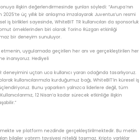
nuya ilişkin değerlendirmesinde şunları söyledi: “Avrupa’nın
an 2025’te üç yıllık bir anlaşma imzalayarak Juventus’un resmi
l iş birlikleri sayesinde, WhiteBIT TR kullanıcıları da sponsorluk
 somut örneklerinden biri olarak Torino Rüzgarı etkinliği
lmaz bir deneyim sunuluyor.
şa etmenin, uygulamada geçirilen her anı ve gerçekleştirilen her
e inanıyoruz. Hediyeli
 TR deneyimini uçtan uca kullanıcı yararı odağında tasarlıyoruz.
arak kullanıcılarımızla kurduğumuz bağı, WhiteBIT’in küresel iş
üçlendiriyoruz. Bunu yaparken yalnızca liderlere değil, tüm
llanıcılarımız, 12 Nisan’a kadar sürecek etkinliğe ilişkin
abilir.”
nmekte ve platform nezdinde gerçekleştirilmektedir. Bu metin
n bilgiler yatırım tavsiyesi niteliği taşımaz. Kripto varlıklar