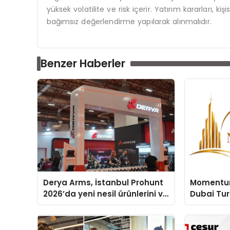
yüksek volatilite ve risk içerir. Yatırım kararları, 
bağımsız değerlendirme yapılarak alınmalıdır.
Benzer Haberler
Derya Arms, İstanbul Prohunt
Momentur
2026’da yeni nesil ürünlerini ve
Dubai Tu
global marka vizyonunu
Operasyon
sergiledi
Yaratıyor