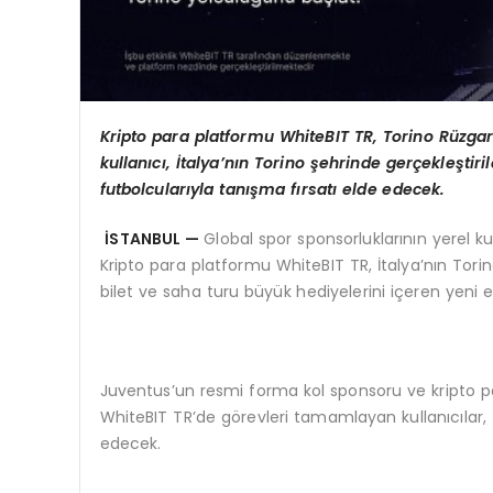
Kripto para platformu WhiteBIT TR, Torino R
üzgar
kullanıcı, İtalya’nı
n Torino
şehrinde gerçekleştiril
futbolcularıyla tanış
ma f
ırsatı elde edecek.
İSTANBUL —
Global spor sponsorluklarının yerel ku
Kripto para platformu WhiteBIT TR, İtalya’nın Torin
bilet ve saha turu büyük hediyelerini içeren yeni et
Juventus’un resmi forma kol sponsoru ve kripto p
WhiteBIT TR’de görevleri tamamlayan kullanıcıla
edecek.