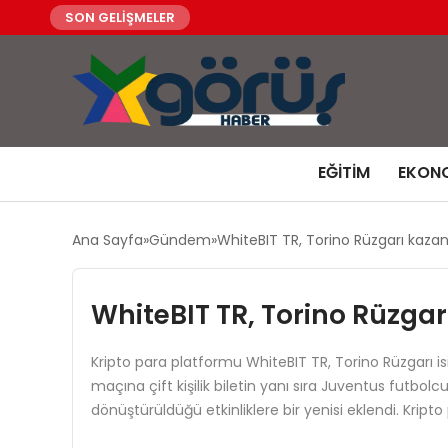
SON GELİŞMELER
EĞITIM
EKON
Ana Sayfa
Gündem
WhiteBIT TR, Torino Rüzgarı kaz
WhiteBIT TR, Torino Rüzga
Kripto para platformu WhiteBIT TR, Torino Rüzgarı isi
maçına çift kişilik biletin yanı sıra Juventus futbol
dönüştürüldüğü etkinliklere bir yenisi eklendi. Krip