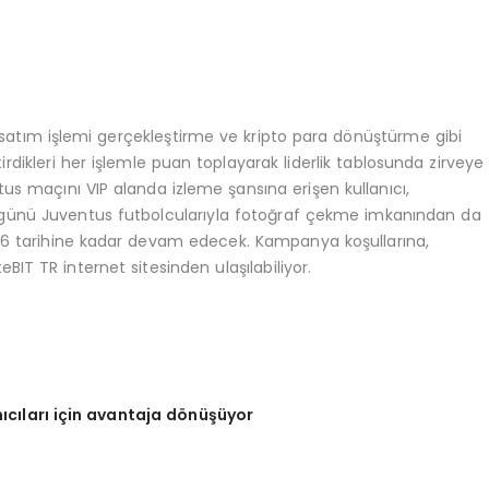
satım işlemi gerçekleştirme ve kripto para dönüştürme gibi
irdikleri her işlemle puan toplayarak liderlik tablosunda zirveye
tus maçını VIP alanda izleme şansına erişen kullanıcı,
 günü Juventus futbolcularıyla fotoğraf çekme imkanından da
2026 tarihine kadar devam edecek. Kampanya koşullarına,
BIT TR internet sitesinden ulaşılabiliyor.
nıcıları için avantaja d
ö
nüşüyor