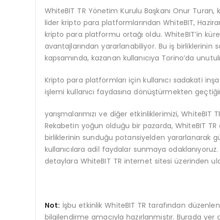
WhiteBIT TR Yönetim Kurulu Başkanı Onur Turan, ko
lider kripto para platformlarından WhiteBIT, Hazir
kripto para platformu ortağı oldu. WhiteBIT’in kürese
avantajlarından yararlanabiliyor. Bu iş birliklerinin
kapsamında, kazanan kullanıcıya Torino’da unutu
Kripto para platformları için kullanıcı sadakati in
işlemi kullanıcı faydasına dönüştürmekten geçtiğin
yarışmalarımızı ve diğer etkinliklerimizi, WhiteBIT
Rekabetin yoğun olduğu bir pazarda, WhiteBIT TR ol
birliklerinin sunduğu potansiyelden yararlanarak g
kullanıcılara adil faydalar sunmaya odaklanıyoruz. Ku
detaylara WhiteBIT TR internet sitesi üzerinden ulaş
Not:
İşbu etkinlik WhiteBIT TR tarafından düzenle
bilgilendirme amacıyla hazırlanmıştır. Burada yer ala