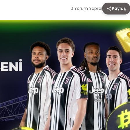
0 Yorum Yapıldı
Paylaş