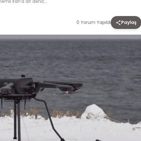
emil İran’a ait deniz…
0 Yorum Yapıldı
Paylaş