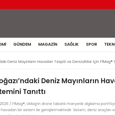
OMI
GÜNDEM
MAGAZIN
SAĞLIK
SPOR
TEKN
ki Deniz Mayınların Havadan Tespiti ve Denizaltilar İçin F1Mag® S
ğazı’ndaki Deniz Mayınların Hav
temini Tanıttı
026 / F1Mag®, UMag’in drone tabanlı manyetik algılama portföyü
zlı, havadan bir sistem ile genişletmektedir. Sistem, deniz araçlar