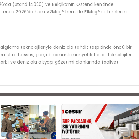
26’da (Stand 14020) ve Belçika’nın Ostend kentinde
ference 2026’da hem V2Mag® hem de F1Mag® sistemlerini
ılama teknolojileriyle deniz altı tehdit tespitinde öncü bir
a ultra hassas, gerçek zamanlı manyetik tespit teknolojileri
harbi ve deniz altı altyapı gözetimi alanlarında faaliyet