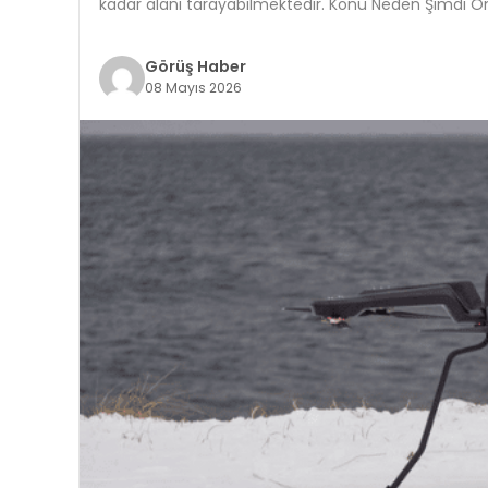
kadar alanı tarayabilmektedir. Konu Neden Şimdi Ön
Görüş Haber
08 Mayıs 2026