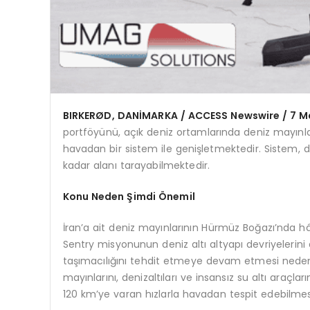
BIRKER
ØD, DANİ
MARKA / ACCESS Newswire / 7 M
portföyünü, açık deniz ortamlarında deniz mayınları
havadan bir sistem ile genişletmektedir. Sistem, 
kadar alanı tarayabilmektedir.
Konu Neden Şimdi Önemil
İran’a ait deniz mayınlarının Hürmüz Boğazı’nda h
Sentry misyonunun deniz altı altyapı devriyelerini 
taşımacılığını tehdit etmeye devam etmesi neden
mayınlarını, denizaltıları ve insansız su altı araç
120 km’ye varan hızlarla havadan tespit edebilme