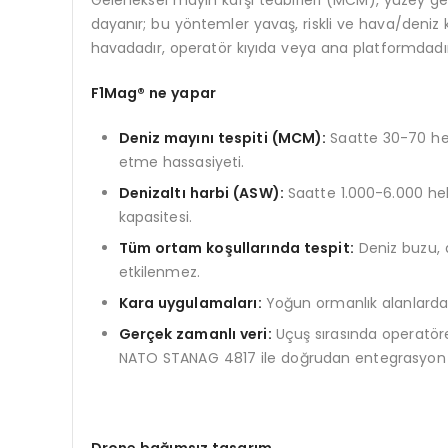
Geleneksel mayın karşı tedbirleri (MCM), yüzey gem
dayanır; bu yöntemler yavaş, riskli ve hava/deniz k
havadadır, operatör kıyıda veya ana platformdadır
F1Mag® ne yapar
Deniz mayını tespiti (MCM):
Saatte 30-70 hek
etme hassasiyeti.
Denizaltı harbi (ASW):
Saatte 1.000-6.000 he
kapasitesi.
Tüm ortam koşullarında tespit:
Deniz buzu, 
etkilenmez.
Kara uygulamaları:
Yoğun ormanlık alanlarda a
Ger
çek zamanlı
veri:
Uçuş sırasında operatör
NATO STANAG 4817 ile doğrudan entegrasyon 