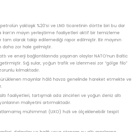
 petrolün yaklaşık %20’si ve LNG ticaretinin dörtte biri bu dar
ran’ın mayın yerleştirme faaliyetleri aktif bir temizleme
e tam olarak takip edilemediği rapor edilmiştir. Bir mayının
 daha zor hale gelmiştir.
tı ve enerji bağlantılarında yaşanan olaylar NATO’nun Baltic
rmiştir. Sığ sular, yoğun trafik ve izlenmesi zor “gölge filo”
 zorunlu kılmaktadır.
ürüklenen mayınlar hâlâ havza genelinde hareket etmekte ve
.
ltı faaliyetleri, tartışmalı ada zincirleri ve yoğun deniz altı
nlarının maliyetini artırmaktadır.
lamamış mühimmat (UXO) hızlı ve ölçeklenebilir tespit