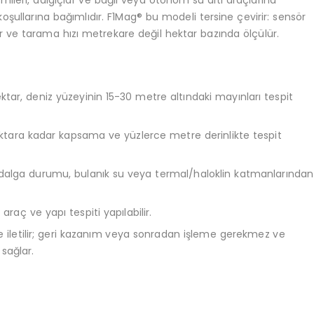
ileri, dalgıçlar ve bağlı veya otonom su altı araçlarına
oşullarına bağımlıdır. F1Mag® bu modeli tersine çevirir: sensör
 ve tarama hızı metrekare değil hektar bazında ölçülür.
tar, deniz yüzeyinin 15-30 metre altındaki mayınları tespit
ktara kadar kapsama ve yüzlerce metre derinlikte tespit
dalga durumu, bulanık su veya termal/haloklin katmanlarından
raç ve yapı tespiti yapılabilir.
e iletilir; geri kazanım veya sonradan işleme gerekmez ve
sağlar.