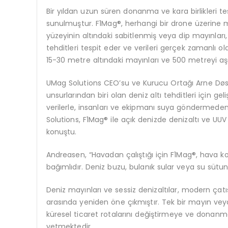
Bir yıldan uzun süren donanma ve kara birlikleri t
sunulmuştur. F1Mag®, herhangi bir drone üzerine m
yüzeyinin altındaki sabitlenmiş veya dip mayınları,
tehditleri tespit eder ve verileri gerçek zamanlı ola
15-30 metre altındaki mayınları ve 500 metreyi aşan
UMag Solutions CEO’su ve Kurucu Ortağı Arne Døss
unsurlarından biri olan deniz altı tehditleri için ge
verilerle, insanları ve ekipmanı suya göndermede
Solutions, F1Mag® ile açık denizde denizaltı ve UUV
konuştu.
Andreasen, “Havadan çalıştığı için F1Mag®, hava 
bağımlıdır. Deniz buzu, bulanık sular veya su süt
Deniz mayınları ve sessiz denizaltılar, modern çatı
arasında yeniden öne çıkmıştır. Tek bir mayın veya
küresel ticaret rotalarını değiştirmeye ve donan
yetmektedir.