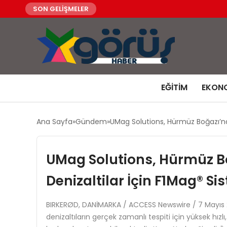
SON GELİŞMELER
EĞITIM
EKON
Ana Sayfa
Gündem
UMag Solutions, Hürmüz Boğazı’nda
UMag Solutions, Hürmüz Bo
Denizaltilar İçin F1Mag® Sis
BIRKERØD, DANİMARKA / ACCESS Newswire / 7 Mayıs 2
denizaltıların gerçek zamanlı tespiti için yüksek hı