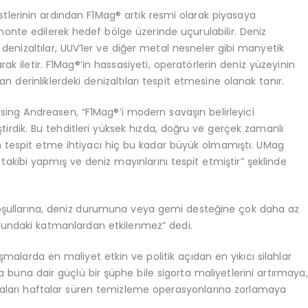
estlerinin ardından F1Mag® artık resmi olarak piyasaya
onte edilerek hedef bölge üzerinde uçurulabilir. Deniz
 denizaltılar, UUV’ler ve diğer metal nesneler gibi manyetik
rak iletir. F1Mag®’in hassasiyeti, operatörlerin deniz yüzeyinin
 derinliklerdeki denizaltıları tespit etmesine olanak tanır.
ing Andreasen, “F1Mag®’i modern savaşın belirleyici
liştirdik. Bu tehditleri yüksek hızda, doğru ve gerçek zamanlı
n tespit etme ihtiyacı hiç bu kadar büyük olmamıştı. UMag
 takibi yapmış ve deniz mayınlarını tespit etmiştir” şeklinde
koşullarına, deniz durumuna veya gemi desteğine çok daha az
unundaki katmanlardan etkilenmez” dedi.
şmalarda en maliyet etkin ve politik açıdan en yıkıcı silahlar
 buna dair güçlü bir şüphe bile sigorta maliyetlerini artırmaya,
maları haftalar süren temizleme operasyonlarına zorlamaya