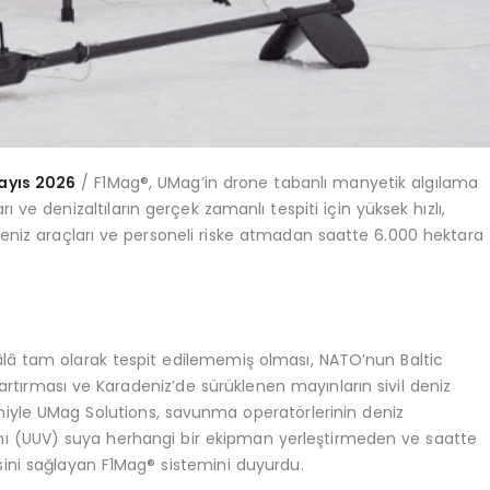
ay
ıs 2026
/ F1Mag®, UMag’in drone tabanlı manyetik algılama
 ve denizaltıların gerçek zamanlı tespiti için yüksek hızlı,
deniz araçları ve personeli riske atmadan saatte 6.000 hektara
âlâ tam olarak tespit edilememiş olması, NATO’nun Baltic
artırması ve Karadeniz’de sürüklenen mayınların sivil deniz
iyle UMag Solutions, savunma operatörlerinin deniz
larını (UUV) suya herhangi bir ekipman yerleştirmeden ve saatte
sini sağlayan F1Mag® sistemini duyurdu.