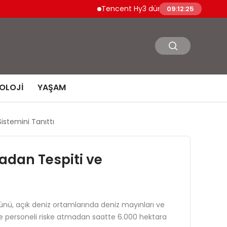
Tencent Hy3 dünya genelinde kullanıma s
09:12:26
OLOJI
YAŞAM
istemini Tanıttı
adan Tespiti ve
nü, açık deniz ortamlarında deniz mayınları ve
ı ve personeli riske atmadan saatte 6.000 hektara