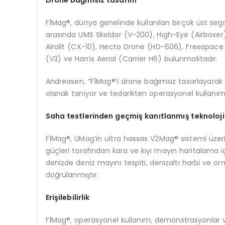
Drone ba
ğımsız tasarım
F1Mag®, dünya genelinde kullanılan birçok üst se
arasında UMS Skeldar (V-200), High-Eye (Airboxe
Airolit (CX-10), Hecto Drone (HD-606), Freespace Op
(V3) ve Harris Aerial (Carrier H6) bulunmaktadır.
Andreasen, “F1Mag®’i drone bağımsız tasarlayarak 
olanak tanıyor ve tedarikten operasyonel kullanıma
Saha testlerinden geçmiş kanıtlanmış teknoloji
F1Mag®, UMag’in ultra hassas V2Mag® sistemi üzeri
güçleri tarafından kara ve kıyı mayın haritalama i
denizde deniz mayını tespiti, denizaltı harbi ve orm
doğrulanmıştır.
Eri
şilebilirlik
F1Mag®, operasyonel kullanım, demonstrasyonlar ve