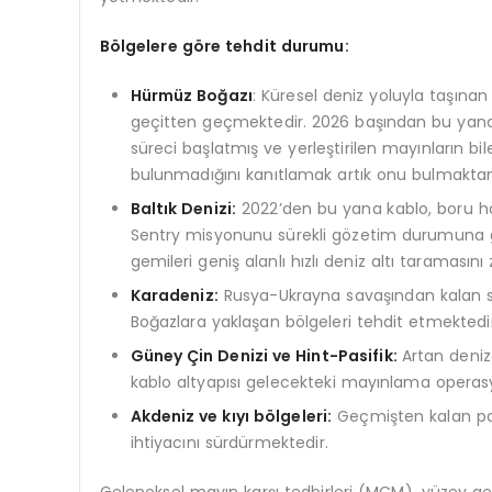
B
ö
lgelere g
ö
re tehdit durumu:
Hürmüz Boğazı
: Küresel deniz yoluyla taşınan
geçitten geçmektedir. 2026 başından bu yana İ
süreci başlatmış ve yerleştirilen mayınların bil
bulunmadığını kanıtlamak artık onu bulmaktan
Baltık Denizi:
2022’den bu yana kablo, boru hat
Sentry misyonunu sürekli gözetim durumuna geti
gemileri geniş alanlı hızlı deniz altı taramasını
Karadeniz:
Rusya-Ukrayna savaşından kalan s
Boğazlara yaklaşan bölgeleri tehdit etmektedir
Güney Çin Denizi ve Hint-Pasifik:
Artan deniza
kablo altyapısı gelecekteki mayınlama operasyo
Akdeniz ve kıyı b
ö
lgeleri:
Geçmişten kalan pat
ihtiyacını sürdürmektedir.