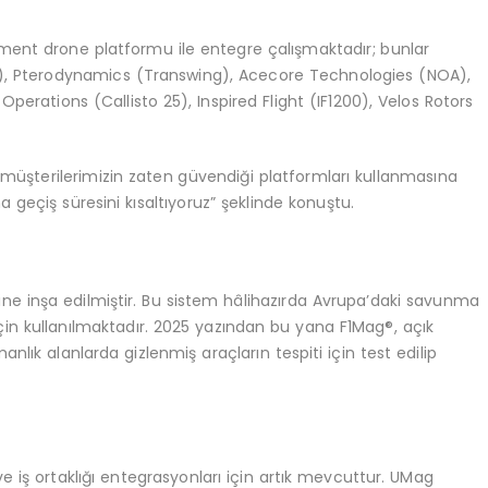
gment drone platformu ile entegre çalışmaktadır; bunlar
r), Pterodynamics (Transwing), Acecore Technologies (NOA),
erations (Callisto 25), Inspired Flight (IF1200), Velos Rotors
müşterilerimizin zaten güvendiği platformları kullanmasına
 geçiş süresini kısaltıyoruz” şeklinde konuştu.
ne inşa edilmiştir. Bu sistem hâlihazırda Avrupa’daki savunma
çin kullanılmaktadır. 2025 yazından bu yana F1Mag®, açık
anlık alanlarda gizlenmiş araçların tespiti için test edilip
 iş ortaklığı entegrasyonları için artık mevcuttur. UMag