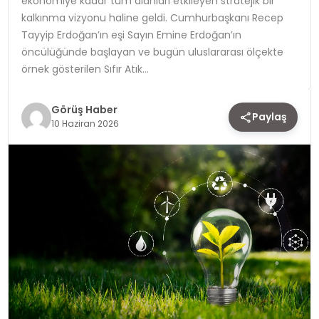
ekonomiye kadar tüm alanları etkileyen stratejik bir
kalkınma vizyonu haline geldi. Cumhurbaşkanı Recep
TEKNOLOJI
Tayyip Erdoğan’ın eşi Sayın Emine Erdoğan’ın
öncülüğünde başlayan ve bugün uluslararası ölçekte
YAŞAM
örnek gösterilen Sıfır Atık…
Görüş Haber
Paylaş
10 Haziran 2026