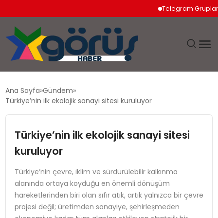
Telegram Grupları Nasıl
EĞITIM
Ana Sayfa
Gündem
Türkiye’nin ilk ekolojik sanayi sitesi kuruluyor
EKONOMI
Türkiye’nin ilk ekolojik sanayi sitesi
GÜNDEM
kuruluyor
MAGAZIN
Türkiye’nin çevre, iklim ve sürdürülebilir kalkınma
alanında ortaya koyduğu en önemli dönüşüm
SAĞLIK
hareketlerinden biri olan sıfır atık, artık yalnızca bir çevre
projesi değil; üretimden sanayiye, şehirleşmeden
SPOR