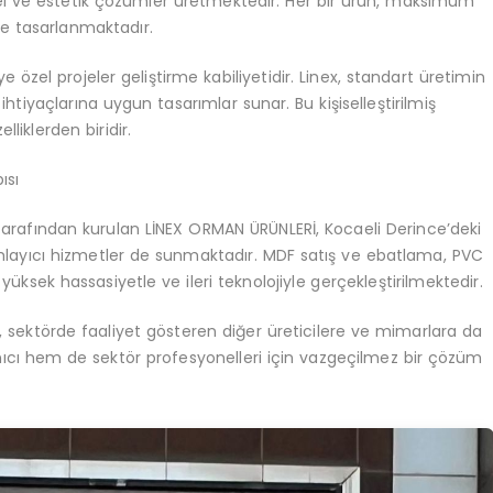
nel ve estetik çözümler üretmektedir. Her bir ürün, maksimum
kle tasarlanmaktadır.
 özel projeler geliştirme kabiliyetidir. Linex, standart üretimin
tiyaçlarına uygun tasarımlar sunar. Bu kişiselleştirilmiş
liklerden biridir.
ısı
arafından kurulan LİNEX ORMAN ÜRÜNLERİ, Kocaeli Derince’deki
mlayıcı hizmetler de sunmaktadır. MDF satış ve ebatlama, PVC
üksek hassasiyetle ve ileri teknolojiyle gerçekleştirilmektedir.
ıp, sektörde faaliyet gösteren diğer üreticilere ve mimarlara da
nıcı hem de sektör profesyonelleri için vazgeçilmez bir çözüm