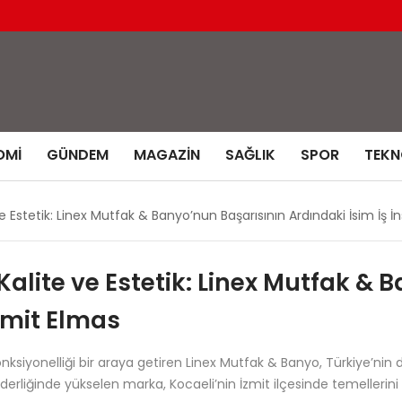
OMI
GÜNDEM
MAGAZIN
SAĞLIK
SPOR
TEKN
e Estetik: Linex Mutfak & Banyo’nun Başarısının Ardındaki İsim İş 
Kalite ve Estetik: Linex Mutfak & 
amit Elmas
fonksiyonelliği bir araya getiren Linex Mutfak & Banyo, Türkiye’n
iderliğinde yükselen marka, Kocaeli’nin İzmit ilçesinde temellerin