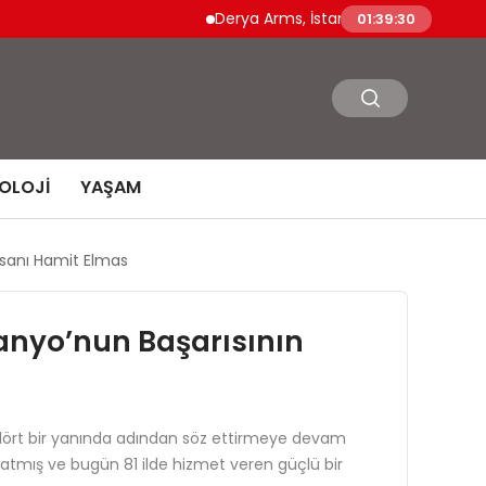
Derya Arms, İstanbul Prohunt 2026’da yeni nesil
01:39:32
OLOJI
YAŞAM
İnsanı Hamit Elmas
Banyo’nun Başarısının
in dört bir yanında adından söz ettirmeye devam
i atmış ve bugün 81 ilde hizmet veren güçlü bir