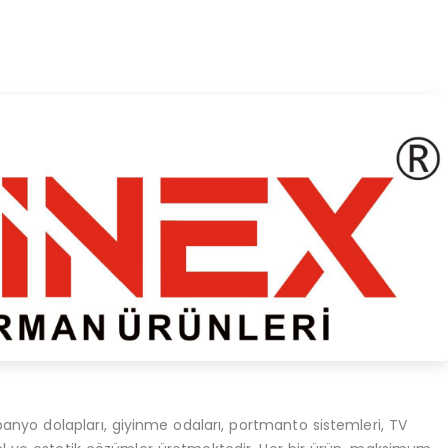
 banyo dolapları, giyinme odaları, portmanto sistemleri, TV