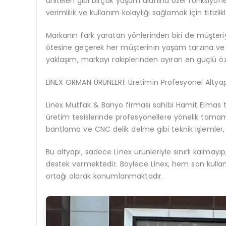
üniteleri gibi birçok yaşam alanına özel fonksiyo
verimlilik ve kullanım kolaylığı sağlamak için titizli
Markanın fark yaratan yönlerinden biri de müşteriye
ötesine geçerek her müşterinin yaşam tarzına ve ih
yaklaşım, markayı rakiplerinden ayıran en güçlü özel
LİNEX ORMAN ÜRÜNLERİ: Üretimin Profesyonel Altyap
Linex Mutfak & Banyo firması sahibi Hamit Elmas t
üretim tesislerinde profesyonellere yönelik tama
bantlama ve CNC delik delme gibi teknik işlemler, y
Bu altyapı, sadece Linex ürünleriyle sınırlı kalmay
destek vermektedir. Böylece Linex, hem son kulla
ortağı olarak konumlanmaktadır.