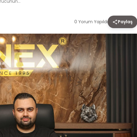
urucunun…
0 Yorum Yapıldı
Paylaş