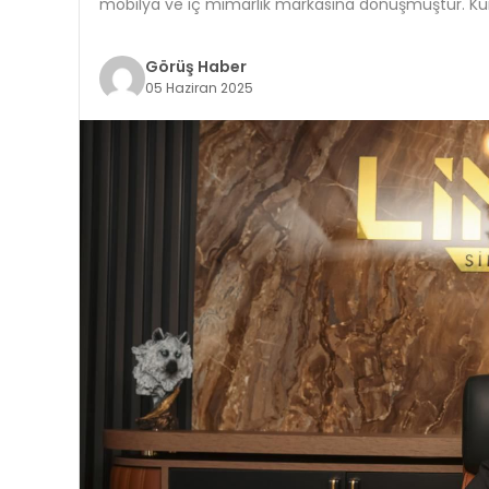
mobilya ve iç mimarlık markasına dönüşmüştür. K
Görüş Haber
05 Haziran 2025