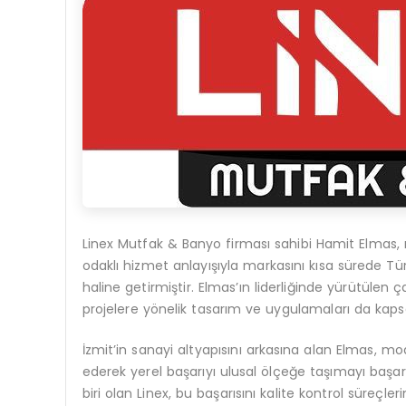
Linex Mutfak & Banyo firması sahibi Hamit Elmas, m
odaklı hizmet anlayışıyla markasını kısa sürede Tür
haline getirmiştir. Elmas’ın liderliğinde yürütülen ç
projelere yönelik tasarım ve uygulamaları da kap
İzmit’in sanayi altyapısını arkasına alan Elmas, mo
ederek yerel başarıyı ulusal ölçeğe taşımayı başar
biri olan Linex, bu başarısını kalite kontrol süreç