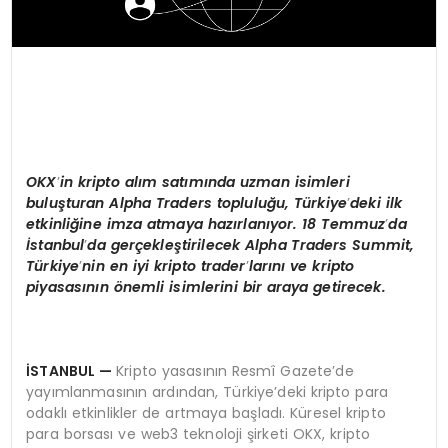
OKX
’
in kripto al
ım satımında uzman isimleri
buluşturan Alpha Traders topluluğu, Türkiye
’
deki ilk
etkinliğine imza atmaya hazı
rlan
ıyor. 18 Temmuz
’
da
İstanbul
’
da gerçekleştirilecek Alpha Traders Summit,
Türkiye
’
nin en iyi kripto trader
’
larını ve kripto
piyasasının
ö
nemli isimlerini bir araya getirecek.
İSTANBUL
—
Kripto yasasının Resmî Gazete’de
yayımlanmasının ardından, Türkiye’deki kripto para
odaklı etkinlikler de artmaya başladı. Küresel kripto
para borsası ve web3 teknoloji şirketi OKX, kripto