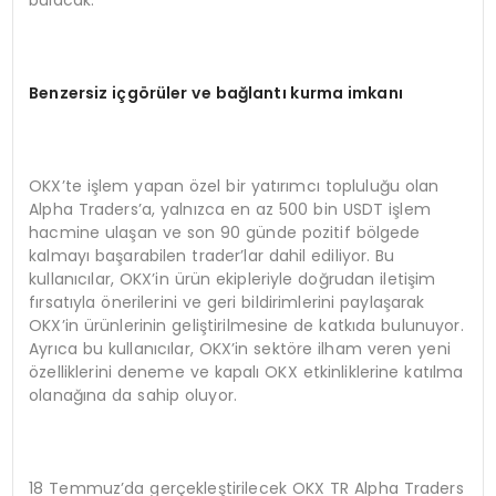
bulacak.
Benzersiz içg
ö
rüler ve bağlantı kurma imkanı
OKX’te işlem yapan özel bir yatırımcı topluluğu olan
Alpha Traders’a, yalnızca en az 500 bin USDT işlem
hacmine ulaşan ve son 90 günde pozitif bölgede
kalmayı başarabilen trader’lar dahil ediliyor. Bu
kullanıcılar, OKX’in ürün ekipleriyle doğrudan iletişim
fırsatıyla önerilerini ve geri bildirimlerini paylaşarak
OKX’in ürünlerinin geliştirilmesine de katkıda bulunuyor.
Ayrıca bu kullanıcılar, OKX’in sektöre ilham veren yeni
özelliklerini deneme ve kapalı OKX etkinliklerine katılma
olanağına da sahip oluyor.
18 Temmuz’da gerçekleştirilecek OKX TR Alpha Traders