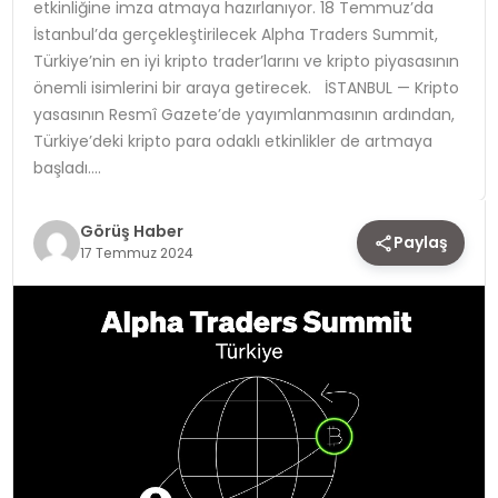
etkinliğine imza atmaya hazırlanıyor. 18 Temmuz’da
İstanbul’da gerçekleştirilecek Alpha Traders Summit,
TEKNOLOJI
Türkiye’nin en iyi kripto trader’larını ve kripto piyasasının
önemli isimlerini bir araya getirecek. İSTANBUL — Kripto
YAŞAM
yasasının Resmî Gazete’de yayımlanmasının ardından,
Türkiye’deki kripto para odaklı etkinlikler de artmaya
başladı….
Görüş Haber
Paylaş
17 Temmuz 2024