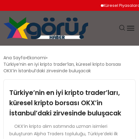
Küresel Piyasalarda Jeopo
EĞITIM
Ana Sayfa
Ekonomi
Türkiye’nin en iyi kripto trader’ları, küresel kripto borsası
EKONOMI
OKX’in İstanbul’daki zirvesinde buluşacak
GÜNDEM
Türkiye’nin en iyi kripto trader’ları,
küresel kripto borsası OKX’in
MAGAZIN
İstanbul’daki zirvesinde buluşacak
SAĞLIK
OKX’in kripto alım satımında uzman isimleri
buluşturan Alpha Traders topluluğu, Türkiye’deki ilk
SPOR