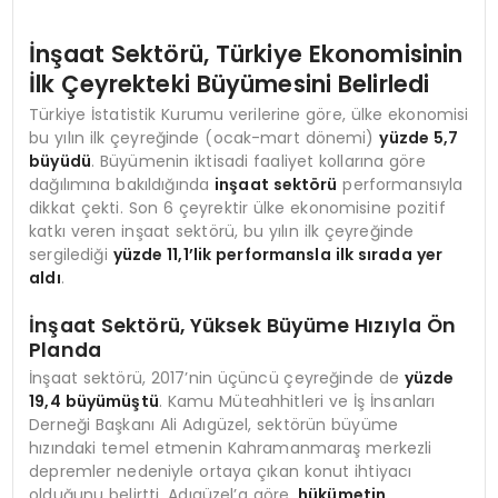
İnşaat Sektörü, Türkiye Ekonomisinin
İlk Çeyrekteki Büyümesini Belirledi
Türkiye İstatistik Kurumu verilerine göre, ülke ekonomisi
bu yılın ilk çeyreğinde (ocak-mart dönemi)
yüzde 5,7
büyüdü
. Büyümenin iktisadi faaliyet kollarına göre
dağılımına bakıldığında
inşaat sektörü
performansıyla
dikkat çekti. Son 6 çeyrektir ülke ekonomisine pozitif
katkı veren inşaat sektörü, bu yılın ilk çeyreğinde
sergilediği
yüzde 11,1’lik performansla ilk sırada yer
aldı
.
İnşaat Sektörü, Yüksek Büyüme Hızıyla Ön
Planda
İnşaat sektörü, 2017’nin üçüncü çeyreğinde de
yüzde
19,4 büyümüştü
. Kamu Müteahhitleri ve İş İnsanları
Derneği Başkanı Ali Adıgüzel, sektörün büyüme
hızındaki temel etmenin Kahramanmaraş merkezli
depremler nedeniyle ortaya çıkan konut ihtiyacı
olduğunu belirtti. Adıgüzel’a göre,
hükümetin