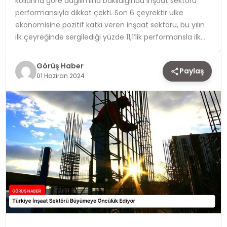
kollarına göre dağılımına bakıldığında inşaat sektörü
performansıyla dikkat çekti. Son 6 çeyrektir ülke
TEKNOLOJI
ekonomisine pozitif katkı veren inşaat sektörü, bu yılın
ilk çeyreğinde sergilediği yüzde 11,1’lik performansla ilk…
YAŞAM
Görüş Haber
Paylaş
01 Haziran 2024