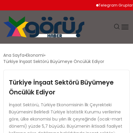
Telegram Grupları Nası
EĞITIM
Ana Sayfa
Ekonomi
Türkiye İnşaat Sektörü Büyümeye Öncülük Ediyor
EKONOMI
Türkiye İnşaat Sektörü Büyümeye
GÜNDEM
Öncülük Ediyor
MAGAZIN
İnşaat Sektörü, Türkiye Ekonomisinin İlk Çeyrekteki
Büyümesini Belirledi Türkiye İstatistik Kurumu verilerine
SAĞLIK
göre, ülke ekonomisi bu yılın ilk çeyreğinde (ocak-mart
dönemi) yüzde 5,7 büyüdü. Büyümenin iktisadi faaliyet
SPOR