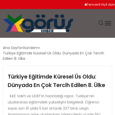
Tencent Hy3 dünya ge
EĞITIM
Ana Sayfa
Gündem
Türkiye Eğitimde Küresel Üs Oldu: Dünyada En Çok Tercih
EKONOMI
Edilen 8. Ülke
GÜNDEM
Türkiye Eğitimde Küresel Üs Oldu:
Dünyada En Çok Tercih Edilen 8. Ülke
MAGAZIN
İLKE Vakfı ve UDEF’in hazırladığı rapor, Türkiye’nin
SAĞLIK
uluslararası eğitimdeki yükselişini belgeledi. Öğrenci
sayısı son 10 yılda 5 kat artarak 337 bine ulaştı.
SPOR
Araştırmaya göre uluslararası öğrencilerin yüzde 55’i