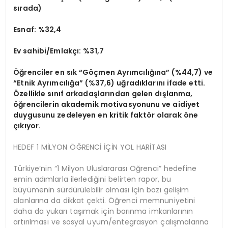
sırada)
Esnaf:
%32,4
Ev sahibi/Emlakçı:
%31,7
Öğrenciler en sık “Göçmen Ayrımcılığına” (%44,7) ve
“Etnik Ayrımcılığa” (%37,6) uğradıklarını ifade etti.
Özellikle sınıf arkadaşlarından gelen dışlanma,
öğrencilerin akademik motivasyonunu ve aidiyet
duygusunu zedeleyen en kritik faktör olarak öne
çıkıyor.
HEDEF 1 MİLYON ÖĞRENCİ İÇİN YOL HARİTASI
Türkiye’nin “1 Milyon Uluslararası Öğrenci” hedefine
emin adımlarla ilerlediğini belirten rapor, bu
büyümenin sürdürülebilir olması için bazı gelişim
alanlarına da dikkat çekti. Öğrenci memnuniyetini
daha da yukarı taşımak için barınma imkanlarının
artırılması ve sosyal uyum/entegrasyon çalışmalarına