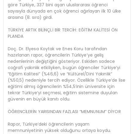
göre Türkiye, 337 bini aşan uluslararası öğrenci
sayısıyla dünyada en çok öğrenci ağırlayan ilk 10 ülke
arasına (8. sıra) girdi.
TÜRKİYE ARTIK BİLİNÇLİ BİR TERCİH: EĞİTİM KALİTESİ ÖN
PLANDA
Doç. Dr. Elyesa Koytak ve Enes Koru tarafından
hazırlanan rapor, öğrencilerin Türkiye’ye geliş
nedenlerinin değiştiğini gösteriyor. Eskiden sadece
coğrafi yakınlık etkiliyken, bugün öğrenciler Türkiye’yi
“Eğitim Kalitesi” (%46,6) ve “Kültürel/Dini Yakınlık”
(%50,5) nedeniyle tercih ediyor. Özellikle Türkiye’de lise
eğitimi almış öğrencilerin %54,5’inin üniversite için
tekrar Türkiye’yi seçmesi, eğitim sistemine duyulan
güvenin en büyük kanıtı oldu.
ÖĞRENCİLERİN YARISINDAN FAZLASI “MEMNUNUM” DİYOR
Rapor, Türkiye’deki öğrencilerin yaşam
memnuniyetinin yüksek olduğunu ortaya koydu.