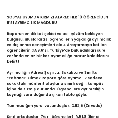
SOSYAL UYUMDA KIRMIZI ALARM: HER 10 ÖĞRENCİDEN
6’SI AYRIMCILIK MAĞDURU
Raporun en dikkat çekici ve acil çözüm bekleyen
bulgusu, uluslararası öğrencilerin yaşadığı ayrımcılık
ve dışlanma deneyimleri oldu. Araştırmaya katılan
öğrencilerin
%59,6’sı, Türkiye’de bulundukları süre
zarfında en az bir kez ayrımcılığa maruz kaldıklarını
belirtti.
Ayrımcılığın Adresi Şaşırttı: Sokakta ve Sınıfta
“Yabancı” Olmak Rapora göre ayrımcılık sadece
sokaktaki münferit olaylarla sınırlı değil; kampüs
içine de sızmış durumda. Öğrencilere ayrımcılığın
kaynağı sorulduğunda çıkan tablo şöyle:
Tanımadığım yerel vatandaşlar:
%62,5
(Zirvede)
Sınıf arkadaşları (Yerli öğrenciler):
%51,8
(İkinci