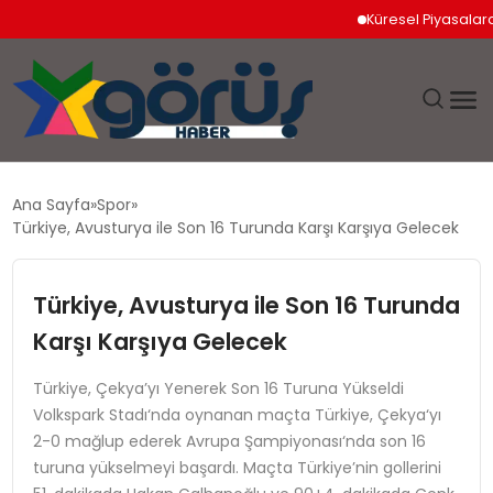
Küresel Piyasalarda Jeop
EĞITIM
Ana Sayfa
Spor
Türkiye, Avusturya ile Son 16 Turunda Karşı Karşıya Gelecek
EKONOMI
Türkiye, Avusturya ile Son 16 Turunda
GÜNDEM
Karşı Karşıya Gelecek
MAGAZIN
Türkiye, Çekya’yı Yenerek Son 16 Turuna Yükseldi
Volkspark Stadı‘nda oynanan maçta Türkiye, Çekya‘yı
SAĞLIK
2-0 mağlup ederek Avrupa Şampiyonası‘nda son 16
turuna yükselmeyi başardı. Maçta Türkiye’nin gollerini
SPOR