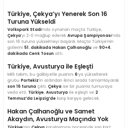
Türkiye, Çekya’yı Yenerek Son 16
Turuna Yükseldi
Volkspark Stadı
‘nda oynanan maçta Türkiye,
Çekya
‘yı 2-0 mağlup ederek
Avrupa Şampiyonası
‘nda
son 16 turuna yükselmeyi başardı. Maçta Türkiye’nin
gollerini
51. dakikada Hakan Çalhanoğlu
ve
90+4.
dakikada Cenk Tosun
attı.
Türkiye, Avusturya ile Eşleşti
Milli takım, bu galibiyetle puanını
6
‘ya yükselterek
grubu
Portekiz
‘in ardından ikinci sırada tamamlayarak
son 16 turuna
çıktı.
Çekya
ise bir puanla turnuvaya
veda etti.
Türkiye
,
Avusturya
ile eşleşti ve
2
Temmuz’da Leipzig’de
karşı karşıya gelecek.
Hakan Çalhanoğlu ve Samet
Akaydın, Avusturya Maçında Yok
Türkiye
‘nin
Çekya
karşılaşması öncesinde sarı kart