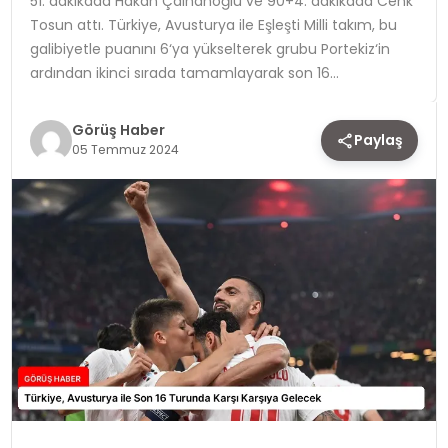
51. dakikada Hakan Çalhanoğlu ve 90+4. dakikada Cenk
Tosun attı. Türkiye, Avusturya ile Eşleşti Milli takım, bu
TEKNOLOJI
galibiyetle puanını 6‘ya yükselterek grubu Portekiz‘in
ardından ikinci sırada tamamlayarak son 16…
YAŞAM
Görüş Haber
Paylaş
05 Temmuz 2024