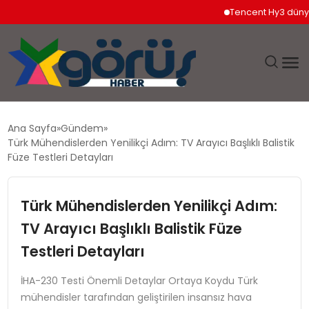
Tencent Hy3 dünya ge
EĞITIM
Ana Sayfa
Gündem
Türk Mühendislerden Yenilikçi Adım: TV Arayıcı Başlıklı Balistik
EKONOMI
Füze Testleri Detayları
GÜNDEM
Türk Mühendislerden Yenilikçi Adım:
TV Arayıcı Başlıklı Balistik Füze
MAGAZIN
Testleri Detayları
SAĞLIK
İHA-230 Testi Önemli Detaylar Ortaya Koydu Türk
mühendisler tarafından geliştirilen insansız hava
SPOR