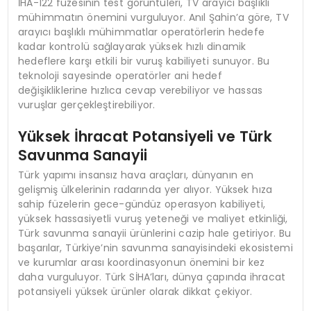
İHA-122 füzesinin test görüntüleri, TV arayıcı başlıklı
mühimmatın önemini vurguluyor. Anıl Şahin’a göre, TV
arayıcı başlıklı mühimmatlar operatörlerin hedefe
kadar kontrolü sağlayarak yüksek hızlı dinamik
hedeflere karşı etkili bir vuruş kabiliyeti sunuyor. Bu
teknoloji sayesinde operatörler ani hedef
değişikliklerine hızlıca cevap verebiliyor ve hassas
vuruşlar gerçekleştirebiliyor.
Yüksek İhracat Potansiyeli ve Türk
Savunma Sanayii
Türk yapımı insansız hava araçları, dünyanın en
gelişmiş ülkelerinin radarında yer alıyor. Yüksek hıza
sahip füzelerin gece-gündüz operasyon kabiliyeti,
yüksek hassasiyetli vuruş yeteneği ve maliyet etkinliği,
Türk savunma sanayii ürünlerini cazip hale getiriyor. Bu
başarılar, Türkiye’nin savunma sanayisindeki ekosistemi
ve kurumlar arası koordinasyonun önemini bir kez
daha vurguluyor. Türk SİHA’ları, dünya çapında ihracat
potansiyeli yüksek ürünler olarak dikkat çekiyor.